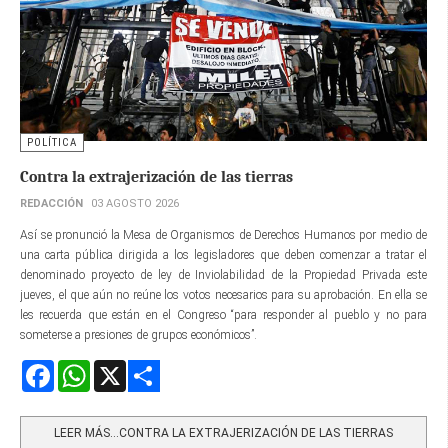
POLÍTICA
Contra la extrajerización de las tierras
REDACCIÓN
03 AGOSTO 2026
Así se pronunció la Mesa de Organismos de Derechos Humanos por medio de
una carta pública dirigida a los legisladores que deben comenzar a tratar el
denominado proyecto de ley de Inviolabilidad de la Propiedad Privada este
jueves, el que aún no reúne los votos necesarios para su aprobación. En ella se
les recuerda que están en el Congreso “para responder al pueblo y no para
someterse a presiones de grupos económicos”.
Facebook
WhatsApp
X
Share
LEER MÁS…CONTRA LA EXTRAJERIZACIÓN DE LAS TIERRAS