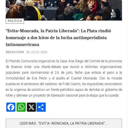
POLÍTICA
“Evita–Moncada, la Patria Liberada”: La Plata rindió
homenaje a dos hitos de la lucha antiimperialista
latinoamericana
REDACCIÓN
28 JULIO 2026
El Partido Comunista organizó en la Casa Ana Diego del Comité de la provincia
de Buenos Aires una charla-debate que reunió a distintas organizaciones
populares para conmemorar el 26 de julio, fecha que enlaza el paso a la
inmortalidad de Eva Perón y el asalto al Cuartel Moncada. Con la mirada
puesta en el centenario del natalicio de Fidel Castro, los expositores coincidieron
en la urgencia de construir un frente patriótico capaz de derrotar al gobierno de
Milei y delinear un proyecto de liberación nacional para la etapa que lo suceda.
Facebook
WhatsApp
X
Share
LEER MÁS…“EVITA–MONCADA, LA PATRIA LIBERADA”:...