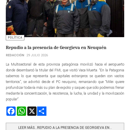
POLÍTICA
Repudio a la presencia de Georgieva en Neuquén
REDACCIÓN
29 JULIO 2026
La Multisectorial de esta provincia patagónica movilizó hacia el aeropuerto
donde desembarcó la titular del FMI, que visitó Vaca Muerta. “En la Patagonia
sabemos lo que representa que capitales extranjeros se queden con vastos
territorios”, se advirtió desde el PC neuquino, remarcando que “Milei quiere
profundizar todavía más su plan de expolio y saqueo que sólo podremos frenar
mediante la concientización, la resistencia, la lucha, la unidad y la movilización
popular”.
Facebook
WhatsApp
X
Share
LEER MÁS…REPUDIO A LA PRESENCIA DE GEORGIEVA EN...