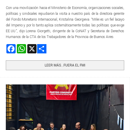
Con una movilización hacia el Ministerio de Economía, organizaciones sociales,
políticas y sindicales repudiaron la visita a nuestro país de la directora gerente​
del Fondo Monetario Internacional, Kristalina Georgieva. “Milei es un fiel lacayo
del Imperio y por lo tanto aplica sistemáticamente todas las políticas que exige
EE.UU.”, dijo Lorena Giorgetti, dirigente de la CoNAT y Secretaria de Derechos
Humanos de la CTA de los Trabajadores de la Provincia de Buenos Aires.
Facebook
WhatsApp
X
Share
LEER MÁS…FUERA EL FMI