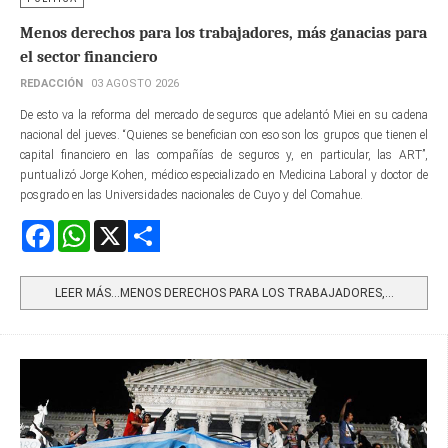
Menos derechos para los trabajadores, más ganacias para
el sector financiero
REDACCIÓN
03 AGOSTO 2026
De esto va la reforma del mercado de seguros que adelantó Miei en su cadena
nacional del jueves. “Quienes se benefician con eso son los grupos que tienen el
capital financiero en las compañías de seguros y, en particular, las ART”,
puntualizó Jorge Kohen, médico especializado en Medicina Laboral y doctor de
posgrado en las Universidades nacionales de Cuyo y del Comahue.
Facebook
WhatsApp
X
Share
LEER MÁS…MENOS DERECHOS PARA LOS TRABAJADORES,...