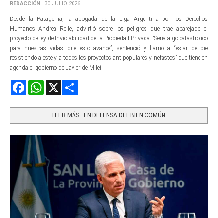
REDACCIÓN
30 JULIO 2026
Desde la Patagonia, la abogada de la Liga Argentina por los Derechos
Humanos Andrea Reile, advirtió sobre los peligros que trae aparejado el
proyecto de ley de Inviolabilidad de la Propiedad Privada. “Sería algo catastrófico
para nuestras vidas que esto avance”, sentenció y llamó a “estar de pie
resistiendo a este y a todos los proyectos antipopulares y nefastos” que tiene en
agenda el gobierno de Javier de Milei.
Facebook
WhatsApp
X
Share
LEER MÁS…EN DEFENSA DEL BIEN COMÚN