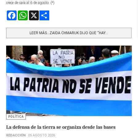
crece de cara al 6 de agosto. (*)
Facebook
WhatsApp
X
Share
LEER MÁS…ZAIDA CHMARUK DIJO QUE “HAY...
POLÍTICA
La defensa de la tierra se organiza desde las bases
REDACCIÓN
05 AGOSTO 2026