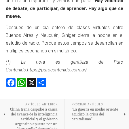
uno tira un disparador y vemos qué pasa.”
Hay voluntad
de debate, de participar, de aprender. Hay algo que se
mueve.
Después de un día entero de clases virtuales entre
Buenos Aires y Neuquén, Giniger cierra la noche en el
estudio de radio. Porque estos tiempos se desarrollan en
multiples escenarios en simultáneo.
(*) La nota es gentileza de Puro
Contenido:https://purocontenido.com.ar/
Facebook
WhatsApp
X
Share
ARTÍCULO ANTERIOR
PRÓXIMO ARTÍCULO
China frena despidos a causa
“La guerra en medio oriente
del avance de la inteligencia
agudizó la crisis del
artificial y el gobierno
capitalismo”
argentino apuesta por un
“desarrollo” desregulado