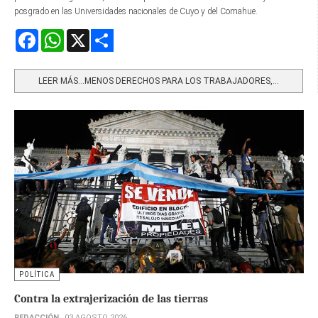
posgrado en las Universidades nacionales de Cuyo y del Comahue.
Facebook
WhatsApp
X
Share
LEER MÁS…MENOS DERECHOS PARA LOS TRABAJADORES,...
POLÍTICA
Contra la extrajerización de las tierras
REDACCIÓN
03 AGOSTO 2026