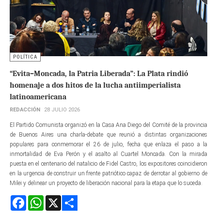
POLÍTICA
“Evita–Moncada, la Patria Liberada”: La Plata rindió
homenaje a dos hitos de la lucha antiimperialista
latinoamericana
REDACCIÓN
28 JULIO 2026
El Partido Comunista organizó en la Casa Ana Diego del Comité de la provincia
de Buenos Aires una charla-debate que reunió a distintas organizaciones
populares para conmemorar el 26 de julio, fecha que enlaza el paso a la
inmortalidad de Eva Perón y el asalto al Cuartel Moncada. Con la mirada
puesta en el centenario del natalicio de Fidel Castro, los expositores coincidieron
en la urgencia de construir un frente patriótico capaz de derrotar al gobierno de
Milei y delinear un proyecto de liberación nacional para la etapa que lo suceda.
Facebook
WhatsApp
X