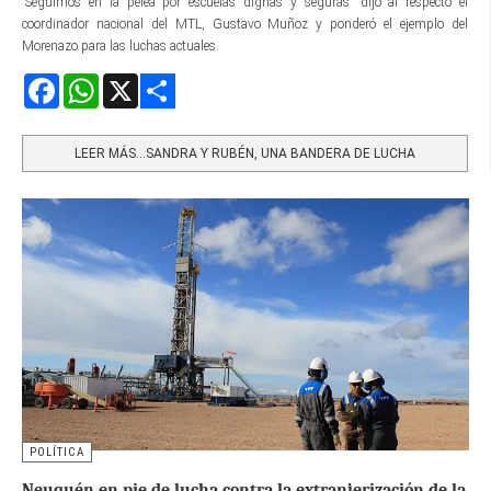
“Seguimos en la pelea por escuelas dignas y seguras” dijo al respecto el
coordinador nacional del MTL, Gustavo Muñoz y ponderó el ejemplo del
Morenazo para las luchas actuales.
Facebook
WhatsApp
X
Share
LEER MÁS…SANDRA Y RUBÉN, UNA BANDERA DE LUCHA
POLÍTICA
Neuquén en pie de lucha contra la extranjerización de la