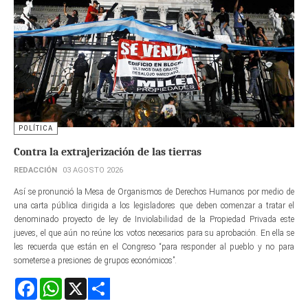
POLÍTICA
Contra la extrajerización de las tierras
REDACCIÓN
03 AGOSTO 2026
Así se pronunció la Mesa de Organismos de Derechos Humanos por medio de
una carta pública dirigida a los legisladores que deben comenzar a tratar el
denominado proyecto de ley de Inviolabilidad de la Propiedad Privada este
jueves, el que aún no reúne los votos necesarios para su aprobación. En ella se
les recuerda que están en el Congreso “para responder al pueblo y no para
someterse a presiones de grupos económicos”.
Facebook
WhatsApp
X