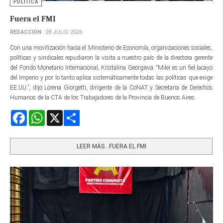
POLÍTICA
Fuera el FMI
REDACCIÓN
28 JULIO 2026
Con una movilización hacia el Ministerio de Economía, organizaciones sociales,
políticas y sindicales repudiaron la visita a nuestro país de la directora gerente​
del Fondo Monetario Internacional, Kristalina Georgieva. “Milei es un fiel lacayo
del Imperio y por lo tanto aplica sistemáticamente todas las políticas que exige
EE.UU.”, dijo Lorena Giorgetti, dirigente de la CoNAT y Secretaria de Derechos
Humanos de la CTA de los Trabajadores de la Provincia de Buenos Aires.
Facebook
WhatsApp
X
Share
LEER MÁS…FUERA EL FMI