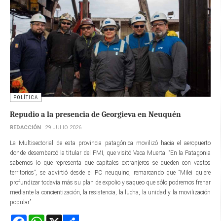
POLÍTICA
Repudio a la presencia de Georgieva en Neuquén
REDACCIÓN
29 JULIO 2026
La Multisectorial de esta provincia patagónica movilizó hacia el aeropuerto
donde desembarcó la titular del FMI, que visitó Vaca Muerta. “En la Patagonia
sabemos lo que representa que capitales extranjeros se queden con vastos
territorios”, se advirtió desde el PC neuquino, remarcando que “Milei quiere
profundizar todavía más su plan de expolio y saqueo que sólo podremos frenar
mediante la concientización, la resistencia, la lucha, la unidad y la movilización
popular”.
Facebook
WhatsApp
X