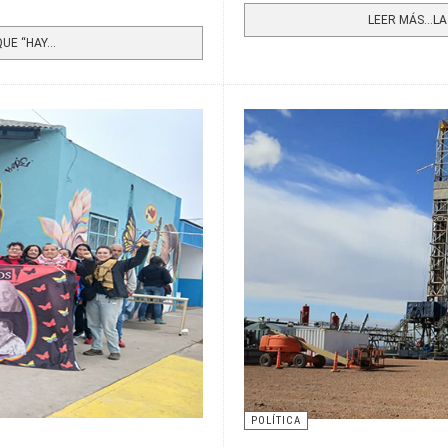
LEER MÁS…LA 
E “HAY...
POLÍTICA