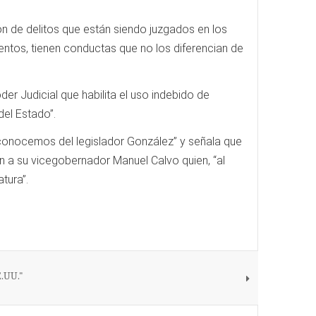
ón de delitos que están siendo juzgados en los
entos, tienen conductas que no los diferencian de
r Judicial que habilita el uso indebido de
del Estado”.
y conocemos del legislador González” y señala que
n a su vicegobernador Manuel Calvo quien, “al
tura”.
E.UU."