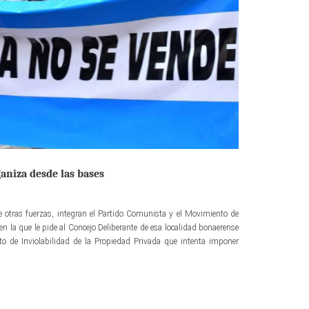
ganiza desde las bases
re otras fuerzas, integran el Partido Comunista y el Movimiento de
en la que le pide al Concejo Deliberante de esa localidad bonaerense
to de Inviolabilidad de la Propiedad Privada que intenta imponer