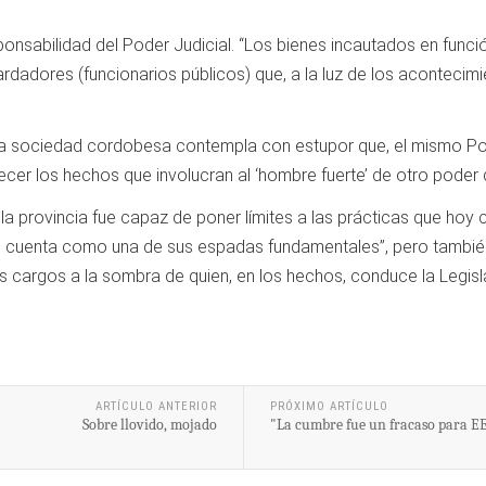
ponsabilidad del Poder Judicial. “Los bienes incautados en funci
rdadores (funcionarios públicos) que, a la luz de los acontecimi
la sociedad cordobesa contempla con estupor que, el mismo Pode
ecer los hechos que involucran al ‘hombre fuerte’ de otro poder 
e la provincia fue capaz de poner límites a las prácticas que ho
 lo cuenta como una de sus espadas fundamentales”, pero tambié
us cargos a la sombra de quien, en los hechos, conduce la Legisla
ARTÍCULO ANTERIOR
PRÓXIMO ARTÍCULO
Sobre llovido, mojado
"La cumbre fue un fracaso para E