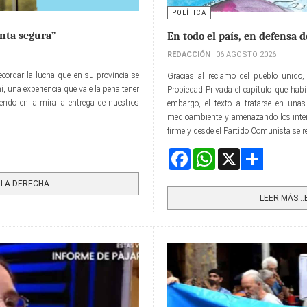
POLÍTICA
nta segura”
En todo el país, en defensa 
REDACCIÓN
06 AGOSTO 2026
recordar la lucha que en su provincia se
Gracias al reclamo del pueblo unido, 
í, una experiencia que vale la pena tener
Propiedad Privada el capítulo que habili
endo en la mira la entrega de nuestros
embargo, el texto a tratarse en unas
medioambiente y amenazando los intere
firme y desde el Partido Comunista se re
Facebook
WhatsApp
X
Share
A DERECHA...
LEER MÁS…EN