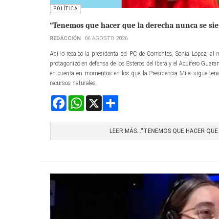
POLÍTICA
“Tenemos que hacer que la derecha nunca se sie
REDACCIÓN
06 AGOSTO 2026
Así lo recalcó la presidenta del PC de Corrientes, Sonia López, al 
protagonizó en defensa de los Esteros del Iberá y el Acuífero Guaran
en cuenta en momentos en los que la Presidencia Milei sigue teni
recursos naturales.
Facebook
WhatsApp
X
Share
LEER MÁS…“TENEMOS QUE HACER QUE L