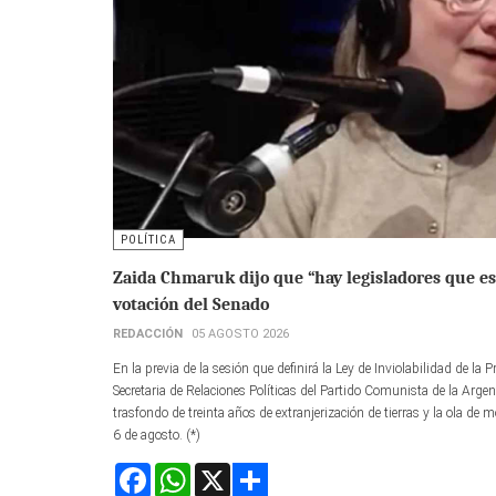
POLÍTICA
Zaida Chmaruk dijo que “hay legisladores que est
votación del Senado
REDACCIÓN
05 AGOSTO 2026
En la previa de la sesión que definirá la Ley de Inviolabilidad de l
Secretaria de Relaciones Políticas del Partido Comunista de la Argent
trasfondo de treinta años de extranjerización de tierras y la ola de m
6 de agosto. (*)
Facebook
WhatsApp
X