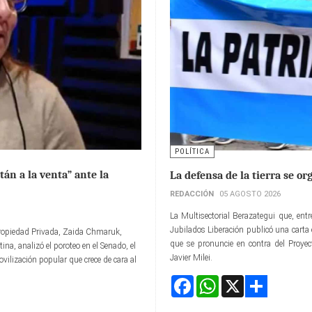
POLÍTICA
án a la venta” ante la
La defensa de la tierra se or
REDACCIÓN
05 AGOSTO 2026
La Multisectorial Berazategui que, ent
Jubilados Liberación publicó una carta 
a Propiedad Privada, Zaida Chmaruk,
que se pronuncie en contra del Proyec
ina, analizó el poroteo en el Senado, el
Javier Milei.
ovilización popular que crece de cara al
Facebook
WhatsApp
X
Share