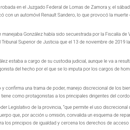
obada en el Juzgado Federal de Lomas de Zamora y, el sábad
có con un automóvil Renault Sandero, lo que provocó la muerte
 manejaba González había sido secuestrada por la Fiscalía de Vi
del Tribunal Superior de Justicia que el 13 de noviembre de 2019 
ez estaba a cargo de su custodia judicial, aunque le va a resulta
onista del hecho por el que se lo imputa por los cargos de hom
to y confirma una trama de poder, manejo discrecional de los bie
tiene como protagonistas a los principales dirigentes del cordo
er Legislativo de la provincia, “que permite el uso discrecional
erpo que, por acción u omisión, convalida un esquema de repa
era los principios de igualdad y cercena los derechos de acces