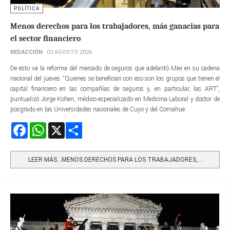
POLÍTICA
Menos derechos para los trabajadores, más ganacias para
el sector financiero
REDACCIÓN
03 AGOSTO 2026
De esto va la reforma del mercado de seguros que adelantó Miei en su cadena
nacional del jueves. “Quienes se benefician con eso son los grupos que tienen el
capital financiero en las compañías de seguros y, en particular, las ART”,
puntualizó Jorge Kohen, médico especializado en Medicina Laboral y doctor de
posgrado en las Universidades nacionales de Cuyo y del Comahue.
Facebook
WhatsApp
X
Share
LEER MÁS…MENOS DERECHOS PARA LOS TRABAJADORES,...