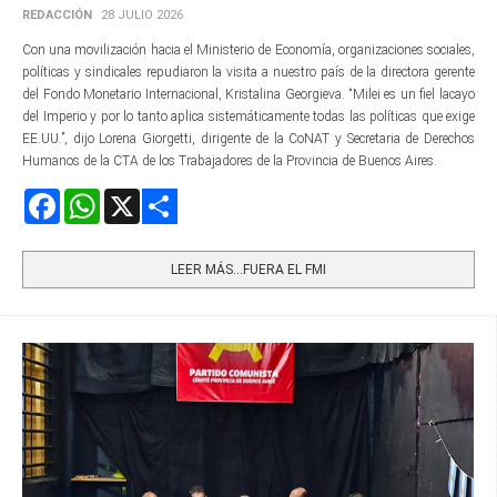
REDACCIÓN
28 JULIO 2026
Con una movilización hacia el Ministerio de Economía, organizaciones sociales,
políticas y sindicales repudiaron la visita a nuestro país de la directora gerente​
del Fondo Monetario Internacional, Kristalina Georgieva. “Milei es un fiel lacayo
del Imperio y por lo tanto aplica sistemáticamente todas las políticas que exige
EE.UU.”, dijo Lorena Giorgetti, dirigente de la CoNAT y Secretaria de Derechos
Humanos de la CTA de los Trabajadores de la Provincia de Buenos Aires.
Facebook
WhatsApp
X
Share
LEER MÁS…FUERA EL FMI