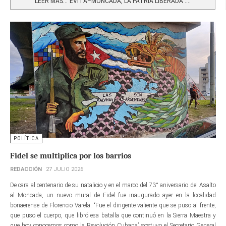
LEER MÁS…“EVITA–MONCADA, LA PATRIA LIBERADA”:...
POLÍTICA
Fidel se multiplica por los barrios
REDACCIÓN
27 JULIO 2026
De cara al centenario de su natalicio y en el marco del 73° aniversario del Asalto
al Moncada, un nuevo mural de Fidel fue inaugurado ayer en la localidad
bonaerense de Florencio Varela. “Fue el dirigente valiente que se puso al frente,
que puso el cuerpo, que libró esa batalla que continuó en la Sierra Maestra y
que hoy conocemos como la Revolución Cubana” sostuvo el Secretario General