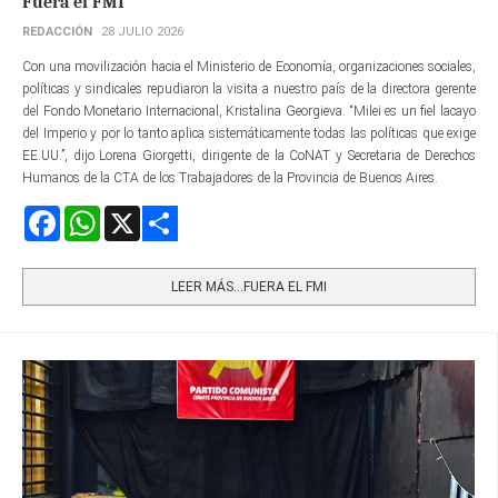
Fuera el FMI
REDACCIÓN
28 JULIO 2026
Con una movilización hacia el Ministerio de Economía, organizaciones sociales,
políticas y sindicales repudiaron la visita a nuestro país de la directora gerente​
del Fondo Monetario Internacional, Kristalina Georgieva. “Milei es un fiel lacayo
del Imperio y por lo tanto aplica sistemáticamente todas las políticas que exige
EE.UU.”, dijo Lorena Giorgetti, dirigente de la CoNAT y Secretaria de Derechos
Humanos de la CTA de los Trabajadores de la Provincia de Buenos Aires.
Facebook
WhatsApp
X
Share
LEER MÁS…FUERA EL FMI