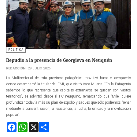
POLÍTICA
Repudio a la presencia de Georgieva en Neuquén
REDACCIÓN
29 JULIO 2026
La Multisectorial de esta provincia patagónica movilizó hacia el aeropuerto
donde desembarcó la titular del FMI, que visitó Vaca Muerta. “En la Patagonia
sabemos lo que representa que capitales extranjeros se queden con vastos
territorios”, se advirtió desde el PC neuquino, remarcando que “Milei quiere
profundizar todavía más su plan de expolio y saqueo que sólo podremos frenar
mediante la concientización, la resistencia, la lucha, la unidad y la movilización
popular”.
Facebook
WhatsApp
X
Share