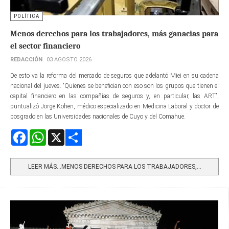
POLÍTICA
Menos derechos para los trabajadores, más ganacias para
el sector financiero
REDACCIÓN
03 AGOSTO 2026
De esto va la reforma del mercado de seguros que adelantó Miei en su cadena
nacional del jueves. “Quienes se benefician con eso son los grupos que tienen el
capital financiero en las compañías de seguros y, en particular, las ART”,
puntualizó Jorge Kohen, médico especializado en Medicina Laboral y doctor de
posgrado en las Universidades nacionales de Cuyo y del Comahue.
Facebook
WhatsApp
X
Share
LEER MÁS…MENOS DERECHOS PARA LOS TRABAJADORES,...