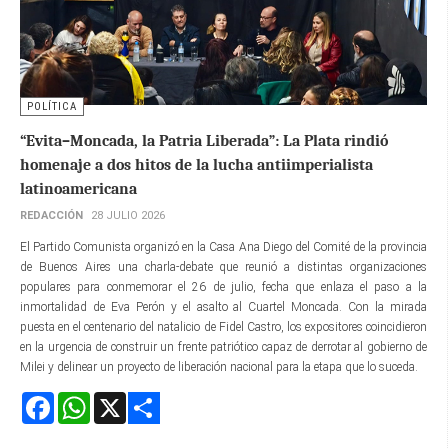
POLÍTICA
“Evita–Moncada, la Patria Liberada”: La Plata rindió
homenaje a dos hitos de la lucha antiimperialista
latinoamericana
REDACCIÓN
28 JULIO 2026
El Partido Comunista organizó en la Casa Ana Diego del Comité de la provincia
de Buenos Aires una charla-debate que reunió a distintas organizaciones
populares para conmemorar el 26 de julio, fecha que enlaza el paso a la
inmortalidad de Eva Perón y el asalto al Cuartel Moncada. Con la mirada
puesta en el centenario del natalicio de Fidel Castro, los expositores coincidieron
en la urgencia de construir un frente patriótico capaz de derrotar al gobierno de
Milei y delinear un proyecto de liberación nacional para la etapa que lo suceda.
Facebook
WhatsApp
X
Share