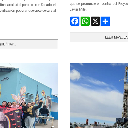
que se pronuncie en contra del Proyec
ina, analizó el poroteo en el Senado, el
Javier Milei.
ovilización popular que crece de cara al
Facebook
WhatsApp
X
Share
LEER MÁS…LA 
E “HAY...