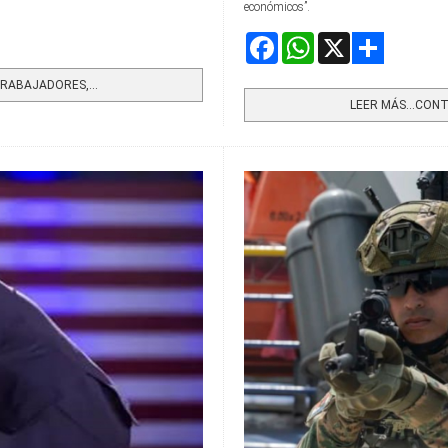
económicos”.
Facebook
WhatsApp
X
Share
RABAJADORES,...
LEER MÁS…CONTR