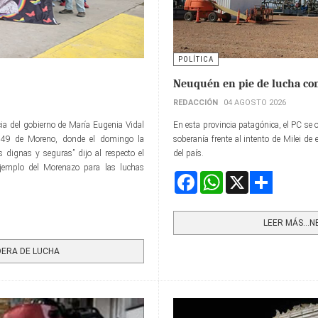
POLÍTICA
Neuquén en pie de lucha cont
REDACCIÓN
04 AGOSTO 2026
ia del gobierno de María Eugenia Vidal
En esta provincia patagónica, el PC se o
ela 49 de Moreno, donde el domingo la
soberanía frente al intento de Milei de 
 dignas y seguras” dijo al respecto el
del país.
jemplo del Morenazo para las luchas
Facebook
WhatsApp
X
Share
LEER MÁS…NE
DERA DE LUCHA