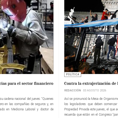
POLÍTICA
ias para el sector financiero
Contra la extrajerización de 
REDACCIÓN
03 AGOSTO 2026
su cadena nacional del jueves. “Quienes
Así se pronunció la Mesa de Organismo
ciero en las compañías de seguros y, en
los legisladores que deben comenzar 
izado en Medicina Laboral y doctor de
Propiedad Privada este jueves, el que a
recuerda que están en el Congreso “pa