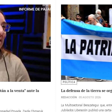
POLÍTICA
án a la venta” ante la
La defensa de la tierra se or
REDACCIÓN
05 AGOSTO 2026
La Multisectorial Berazategui que, ent
Jubilados Liberación publicó una carta 
a Propiedad Privada, Zaida Chmaruk,