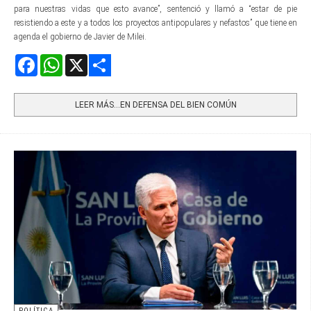
para nuestras vidas que esto avance”, sentenció y llamó a “estar de pie
resistiendo a este y a todos los proyectos antipopulares y nefastos” que tiene en
agenda el gobierno de Javier de Milei.
Facebook
WhatsApp
X
Share
LEER MÁS…EN DEFENSA DEL BIEN COMÚN
POLÍTICA