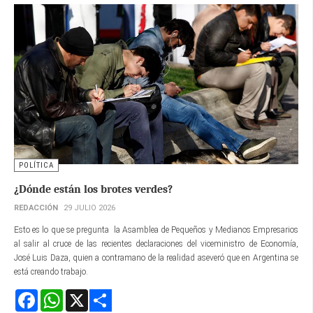
POLÍTICA
¿Dónde están los brotes verdes?
REDACCIÓN
29 JULIO 2026
Esto es lo que se pregunta la Asamblea de Pequeños y Medianos Empresarios
al salir al cruce de las recientes declaraciones del viceministro de Economía,
José Luis Daza, quien a contramano de la realidad aseveró que en Argentina se
está creando trabajo.
Facebook
WhatsApp
X