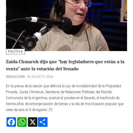
POLÍTICA
Zaida Chmaruk dijo que “hay legisladores que están a la
venta” ante la votación del Senado
REDACCIÓN
05 AGOSTO 2026
En la previa de la sesión que definirá la Ley de Inviolabilidad de la Propiedad
Privada, Zaida Chmaruk, Secretaria de Relaciones Políticas del Partido
Comunista de la Argentina, analizó el poroteo en el Senado, el trasfondo de
treinta años de extranjerización de tierras y la ola de movilización popular que
crece de cara al 6 de agosto. (*)
Facebook
WhatsApp
X
Share