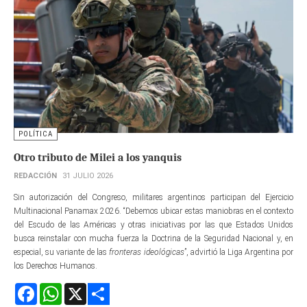
POLÍTICA
Otro tributo de Milei a los yanquis
REDACCIÓN
31 JULIO 2026
Sin autorización del Congreso, militares argentinos participan del Ejercicio
Multinacional Panamax 2026. “Debemos ubicar estas maniobras en el contexto
del Escudo de las Américas y otras iniciativas por las que Estados Unidos
busca reinstalar con mucha fuerza la Doctrina de la Seguridad Nacional y, en
especial, su variante de las
fronteras ideológicas
”, advirtió la Liga Argentina por
los Derechos Humanos.
Facebook
WhatsApp
X