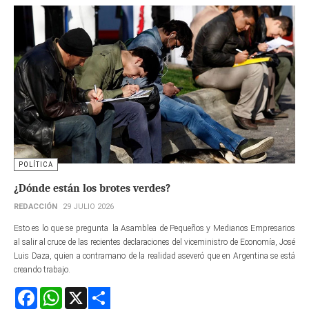
POLÍTICA
¿Dónde están los brotes verdes?
REDACCIÓN
29 JULIO 2026
Esto es lo que se pregunta la Asamblea de Pequeños y Medianos Empresarios
al salir al cruce de las recientes declaraciones del viceministro de Economía, José
Luis Daza, quien a contramano de la realidad aseveró que en Argentina se está
creando trabajo.
Facebook
WhatsApp
X