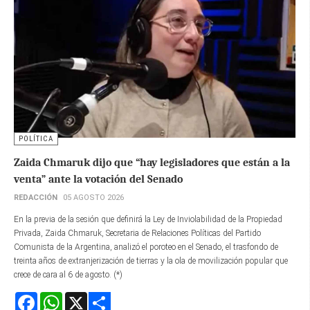
POLÍTICA
Zaida Chmaruk dijo que “hay legisladores que están a la
venta” ante la votación del Senado
REDACCIÓN
05 AGOSTO 2026
En la previa de la sesión que definirá la Ley de Inviolabilidad de la Propiedad
Privada, Zaida Chmaruk, Secretaria de Relaciones Políticas del Partido
Comunista de la Argentina, analizó el poroteo en el Senado, el trasfondo de
treinta años de extranjerización de tierras y la ola de movilización popular que
crece de cara al 6 de agosto. (*)
Facebook
WhatsApp
X