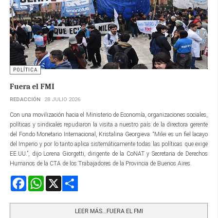
POLÍTICA
Fuera el FMI
REDACCIÓN
28 JULIO 2026
Con una movilización hacia el Ministerio de Economía, organizaciones sociales,
políticas y sindicales repudiaron la visita a nuestro país de la directora gerente​
del Fondo Monetario Internacional, Kristalina Georgieva. “Milei es un fiel lacayo
del Imperio y por lo tanto aplica sistemáticamente todas las políticas que exige
EE.UU.”, dijo Lorena Giorgetti, dirigente de la CoNAT y Secretaria de Derechos
Humanos de la CTA de los Trabajadores de la Provincia de Buenos Aires.
Facebook
WhatsApp
X
Share
LEER MÁS…FUERA EL FMI