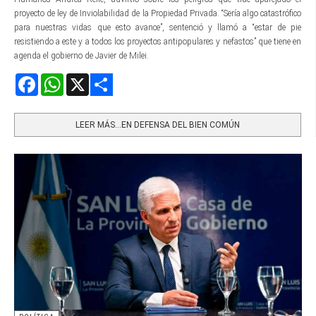
proyecto de ley de Inviolabilidad de la Propiedad Privada. “Sería algo catastrófico
para nuestras vidas que esto avance”, sentenció y llamó a “estar de pie
resistiendo a este y a todos los proyectos antipopulares y nefastos” que tiene en
agenda el gobierno de Javier de Milei.
Facebook
WhatsApp
X
Share
LEER MÁS…EN DEFENSA DEL BIEN COMÚN