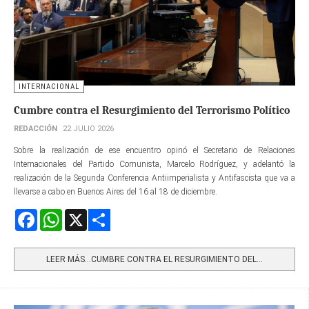
INTERNACIONAL
Cumbre contra el Resurgimiento del Terrorismo Político
REDACCIÓN
22 JULIO 2026
Sobre la realización de ese encuentro opinó el Secretario de Relaciones
Internacionales del Partido Comunista, Marcelo Rodríguez, y adelantó la
realización de la Segunda Conferencia Antiimperialista y Antifascista que va a
llevarse a cabo en Buenos Aires del 16 al 18 de diciembre.
Facebook
WhatsApp
X
Share
LEER MÁS…CUMBRE CONTRA EL RESURGIMIENTO DEL...