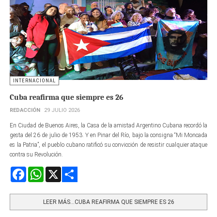
INTERNACIONAL
Cuba reafirma que siempre es 26
REDACCIÓN
29 JULIO 2026
En Ciudad de Buenos Aires, la Casa de la amistad Argentino Cubana recordó la
gesta del 26 de julio de 1953. Y en Pinar del Río, bajo la consigna “Mi Moncada
es la Patria”, el pueblo cubano ratificó su convicción de resistir cualquier ataque
contra su Revolución.
Facebook
WhatsApp
X
Share
LEER MÁS…CUBA REAFIRMA QUE SIEMPRE ES 26