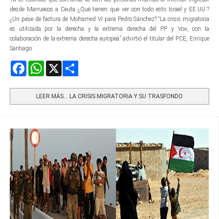
desde Marruecos a Ceuta ¿Qué tienen que ver con todo esto Israel y EE.UU.?
¿Un pase de factura de Mohamed VI para Pedro Sánchez? “La crisis migratoria
es utilizada por la derecha y la extrema derecha del PP y Vox, con la
colaboración de la extrema derecha europea” advirtió el titular del PCE, Enrique
Santiago.
Facebook
WhatsApp
X
Share
LEER MÁS… LA CRISIS MIGRATORIA Y SU TRASFONDO