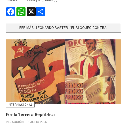
Facebook
WhatsApp
X
Share
LEER MÁS…LEONARDO BASTER: “EL BLOQUEO CONTRA...
INTERNACIONAL
Por la Tercera República
REDACCIÓN
16 JULIO 2026