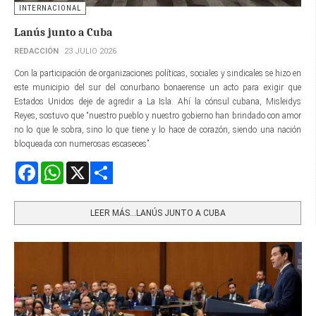
INTERNACIONAL
Lanús junto a Cuba
REDACCIÓN
23 JULIO 2026
Con la participación de organizaciones políticas, sociales y sindicales se hizo en
este municipio del sur del conurbano bonaerense un acto para exigir que
Estados Unidos deje de agredir a La Isla. Ahí la cónsul cubana, Misleidys
Reyes, sostuvo que “nuestro pueblo y nuestro gobierno han brindado con amor
no lo que le sobra, sino lo que tiene y lo hace de corazón, siendo una nación
bloqueada con numerosas escaseces”.
Facebook
WhatsApp
X
Share
LEER MÁS…LANÚS JUNTO A CUBA