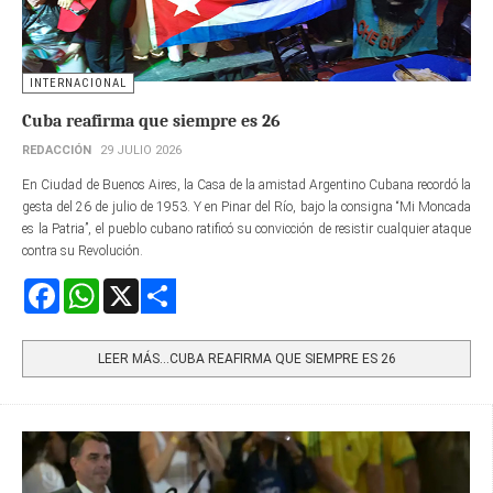
INTERNACIONAL
Cuba reafirma que siempre es 26
REDACCIÓN
29 JULIO 2026
En Ciudad de Buenos Aires, la Casa de la amistad Argentino Cubana recordó la
gesta del 26 de julio de 1953. Y en Pinar del Río, bajo la consigna “Mi Moncada
es la Patria”, el pueblo cubano ratificó su convicción de resistir cualquier ataque
contra su Revolución.
Facebook
WhatsApp
X
Share
LEER MÁS…CUBA REAFIRMA QUE SIEMPRE ES 26