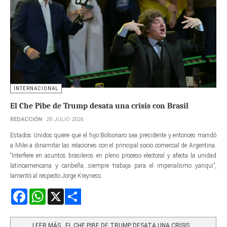
INTERNACIONAL
El Che Pibe de Trump desata una crisis con Brasil
REDACCIÓN
28 JULIO 2026
Estados Unidos quiere que el hijo Bolsonaro sea presidente y entonces mandó
a Milei a dinamitar las relaciones con el principal socio comercial de Argentina.
“Interfiere en asuntos brasileros en pleno proceso electoral y afecta la unidad
latinoamericana y caribeña...siempre trabaja para el imperialismo yanqui”,
lamentó al respecto Jorge Kreyness.
Facebook
WhatsApp
X
Share
LEER MÁS…EL CHE PIBE DE TRUMP DESATA UNA CRISIS...