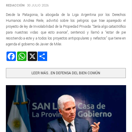
REDACCIÓN
30 JULIO 2026
Desde la Patagonia, la abogada de la Liga Argentina por los Derechos
Humanos Andrea Reile, advirtió sobre los peligros que trae aparejado el
proyecto de ley de Inviolabilidad de la Propiedad Privada. “Sería algo catastrófico
para nuestras vidas que esto avance”, sentenció y llamó a “estar de pie
resistiendo a este y a todos los proyectos antipopulares y nefastos” que tiene en
agenda el gobierno de Javier de Milei.
Facebook
WhatsApp
X
Share
LEER MÁS…EN DEFENSA DEL BIEN COMÚN