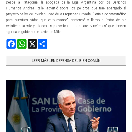
Desde la Patagonia, la abogada de la Liga Argentina por los Derechos
Humanos Andrea Reile, advirtió sobre los peligros que trae aparejado el
proyecto de ley de Inviolabilidad de la Propiedad Privada. “Sería algo catastrófico
para nuestras vidas que esto avance”, sentenció y llamó a “estar de pie
resistiendo a este y a todos los proyectos antipopulares y nefastos” que tiene en
agenda el gobierno de Javier de Milei.
Facebook
WhatsApp
X
Share
LEER MÁS…EN DEFENSA DEL BIEN COMÚN