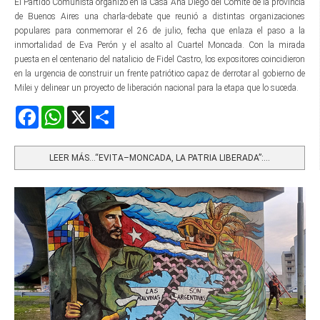
El Partido Comunista organizó en la Casa Ana Diego del Comité de la provincia
de Buenos Aires una charla-debate que reunió a distintas organizaciones
populares para conmemorar el 26 de julio, fecha que enlaza el paso a la
inmortalidad de Eva Perón y el asalto al Cuartel Moncada. Con la mirada
puesta en el centenario del natalicio de Fidel Castro, los expositores coincidieron
en la urgencia de construir un frente patriótico capaz de derrotar al gobierno de
Milei y delinear un proyecto de liberación nacional para la etapa que lo suceda.
Facebook
WhatsApp
X
Share
LEER MÁS…“EVITA–MONCADA, LA PATRIA LIBERADA”:...