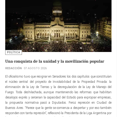
POLÍTICA
Una conquista de la unidad y la movilización popular
REDACCIÓN
07 AGOSTO 2026
El oficialismo tuvo que resignar en Senadores los dos capítulos que constituían
el núcleo central del proyecto de Inviolabilidad de la Propiedad Privada: la
eliminación de la Ley de Tierras y la desregulacióin de la Ley de Manejo del
Fuego. Toda deshilachada, aunque manteniendo las reformas que habilitan
desalojos exprés y cercenan la capacidad del Estado para expropiar empresas,
la propuesta normativa pasó a Diputados. Feroz represión en Ciudad de
Buenos Aires. “Parece que la gente se comienza a despertar y por eso también
responden con tanta represión”, reflexionó la Presidenta de la Liga Argentina por