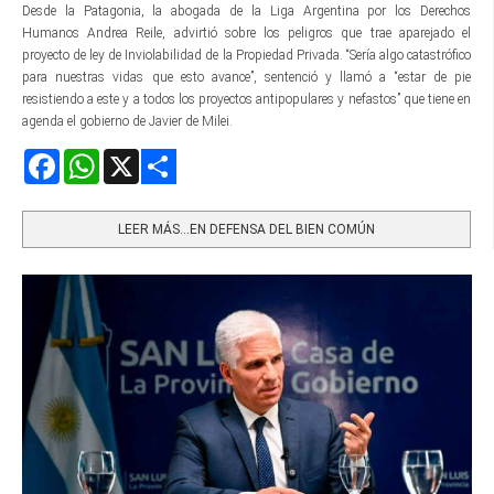
Desde la Patagonia, la abogada de la Liga Argentina por los Derechos
Humanos Andrea Reile, advirtió sobre los peligros que trae aparejado el
proyecto de ley de Inviolabilidad de la Propiedad Privada. “Sería algo catastrófico
para nuestras vidas que esto avance”, sentenció y llamó a “estar de pie
resistiendo a este y a todos los proyectos antipopulares y nefastos” que tiene en
agenda el gobierno de Javier de Milei.
Facebook
WhatsApp
X
Share
LEER MÁS…EN DEFENSA DEL BIEN COMÚN