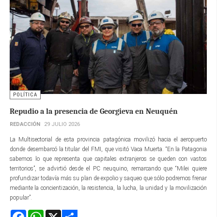
POLÍTICA
Repudio a la presencia de Georgieva en Neuquén
REDACCIÓN
29 JULIO 2026
La Multisectorial de esta provincia patagónica movilizó hacia el aeropuerto
donde desembarcó la titular del FMI, que visitó Vaca Muerta. “En la Patagonia
sabemos lo que representa que capitales extranjeros se queden con vastos
territorios”, se advirtió desde el PC neuquino, remarcando que “Milei quiere
profundizar todavía más su plan de expolio y saqueo que sólo podremos frenar
mediante la concientización, la resistencia, la lucha, la unidad y la movilización
popular”.
Facebook
WhatsApp
X