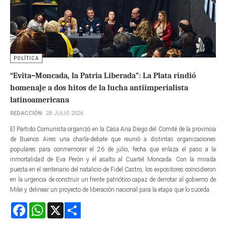
POLÍTICA
“Evita–Moncada, la Patria Liberada”: La Plata rindió
homenaje a dos hitos de la lucha antiimperialista
latinoamericana
REDACCIÓN
28 JULIO 2026
El Partido Comunista organizó en la Casa Ana Diego del Comité de la provincia
de Buenos Aires una charla-debate que reunió a distintas organizaciones
populares para conmemorar el 26 de julio, fecha que enlaza el paso a la
inmortalidad de Eva Perón y el asalto al Cuartel Moncada. Con la mirada
puesta en el centenario del natalicio de Fidel Castro, los expositores coincidieron
en la urgencia de construir un frente patriótico capaz de derrotar al gobierno de
Milei y delinear un proyecto de liberación nacional para la etapa que lo suceda.
Facebook
WhatsApp
X