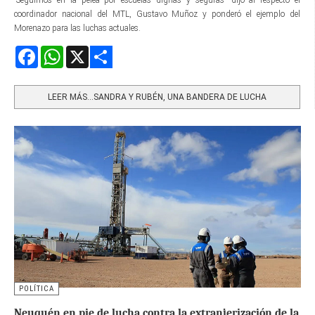
“Seguimos en la pelea por escuelas dignas y seguras” dijo al respecto el
coordinador nacional del MTL, Gustavo Muñoz y ponderó el ejemplo del
Morenazo para las luchas actuales.
Facebook
WhatsApp
X
Share
LEER MÁS…SANDRA Y RUBÉN, UNA BANDERA DE LUCHA
POLÍTICA
Neuquén en pie de lucha contra la extranjerización de la