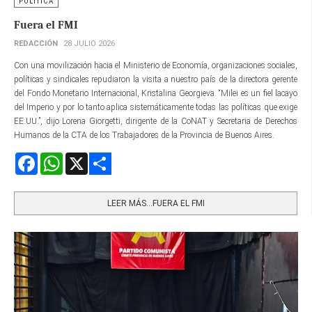
POLÍTICA
Fuera el FMI
REDACCIÓN
28 JULIO 2026
Con una movilización hacia el Ministerio de Economía, organizaciones sociales,
políticas y sindicales repudiaron la visita a nuestro país de la directora gerente​
del Fondo Monetario Internacional, Kristalina Georgieva. “Milei es un fiel lacayo
del Imperio y por lo tanto aplica sistemáticamente todas las políticas que exige
EE.UU.”, dijo Lorena Giorgetti, dirigente de la CoNAT y Secretaria de Derechos
Humanos de la CTA de los Trabajadores de la Provincia de Buenos Aires.
Facebook
WhatsApp
X
Share
LEER MÁS…FUERA EL FMI