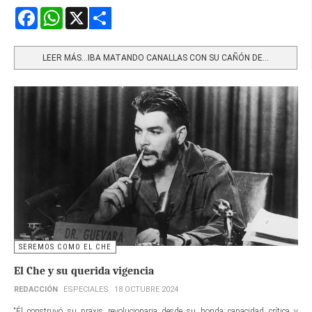
Facebook
WhatsApp
X
Share
LEER MÁS…IBA MATANDO CANALLAS CON SU CAÑÓN DE...
SEREMOS COMO EL CHE
El Che y su querida vigencia
REDACCIÓN
ESPECIALES
18 OCTUBRE 2024
“Él construyó su praxis revolucionaria desde su honda capacidad crítica y