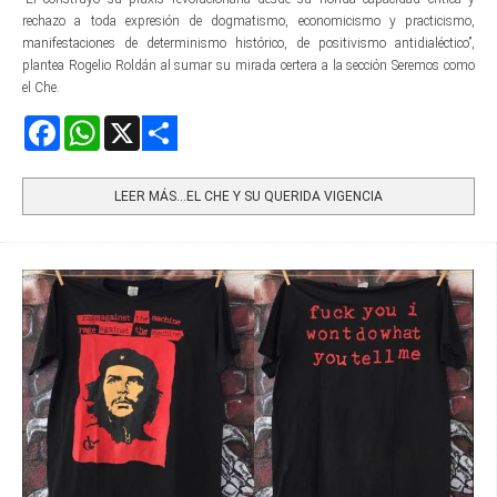
rechazo a toda expresión de dogmatismo, economicismo y practicismo,
manifestaciones de determinismo histórico, de positivismo antidialéctico”,
plantea Rogelio Roldán al sumar su mirada certera a la sección Seremos como
el Che.
Facebook
WhatsApp
X
Share
LEER MÁS…EL CHE Y SU QUERIDA VIGENCIA