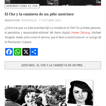
SEREMOS COMO EL CHE
El Che y la camiseta de un pibe austríaco
REDACCIÓN
ESPECIALES
17 OCTUBRE 2024
¿Cómo fue que un pibe austríaco fijó su mirada en el Che? En primera persona,
el periodista y responsable editorial del diario digital
Unsere Zeitung
, Michael
Wögerer, revela como inició el camino que lo llevó a construirse en un amigo de
la Revolución Cubana.
Facebook
WhatsApp
X
Share
LEER MÁS…EL CHE Y LA CAMISETA DE UN PIBE...