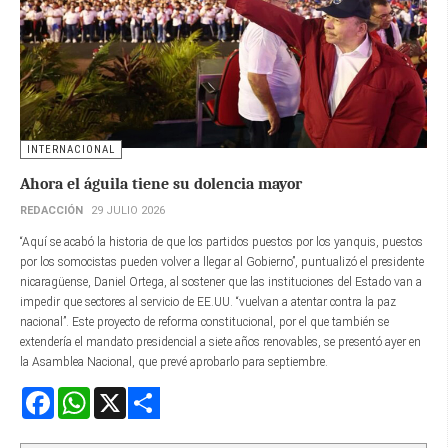
INTERNACIONAL
Ahora el águila tiene su dolencia mayor
REDACCIÓN
29 JULIO 2026
“Aquí se acabó la historia de que los partidos puestos por los yanquis, puestos
por los somocistas pueden volver a llegar al Gobierno”, puntualizó el presidente
nicaragüense, Daniel Ortega, al sostener que las instituciones del Estado van a
impedir que sectores al servicio de EE.UU. “vuelvan a atentar contra la paz
nacional”. Este proyecto de reforma constitucional, por el que también se
extendería el mandato presidencial a siete años renovables, se presentó ayer en
la Asamblea Nacional, que prevé aprobarlo para septiembre.
Facebook
WhatsApp
X
Share