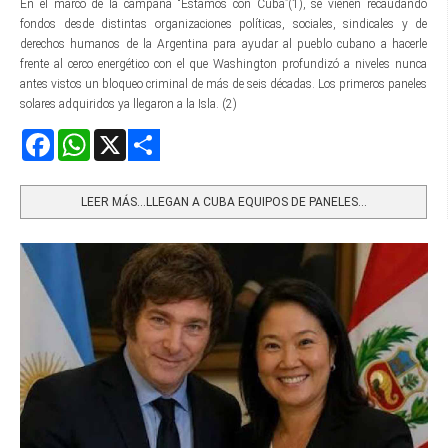
En el marco de la campaña “Estamos con Cuba”(1), se vienen recaudando
fondos desde distintas organizaciones políticas, sociales, sindicales y de
derechos humanos de la Argentina para ayudar al pueblo cubano a hacerle
frente al cerco energético con el que Washington profundizó a niveles nunca
antes vistos un bloqueo criminal de más de seis décadas. Los primeros paneles
solares adquiridos ya llegaron a la Isla. (2)
Facebook
WhatsApp
X
Share
LEER MÁS…LLEGAN A CUBA EQUIPOS DE PANELES...