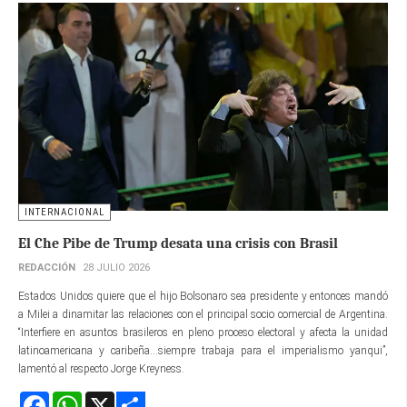
INTERNACIONAL
El Che Pibe de Trump desata una crisis con Brasil
REDACCIÓN
28 JULIO 2026
Estados Unidos quiere que el hijo Bolsonaro sea presidente y entonces mandó
a Milei a dinamitar las relaciones con el principal socio comercial de Argentina.
“Interfiere en asuntos brasileros en pleno proceso electoral y afecta la unidad
latinoamericana y caribeña...siempre trabaja para el imperialismo yanqui”,
lamentó al respecto Jorge Kreyness.
Facebook
WhatsApp
X