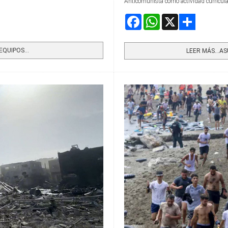
Anticomunista como actividad curricular
Facebook
WhatsApp
X
Share
QUIPOS...
LEER MÁS…ASU