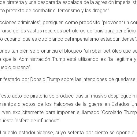
e piratería y una descarada escalada de la agresión imperialista
nto pretexto de combatir el terrorismo y las drogas”.
“acciones criminales”, persiguen como propósito “provocar un co
rse de los vastos recursos petroleros del país para beneficio d
lo cubano, que es otro blanco del imperialismo estadounidense”.
ones también se pronuncia el bloqueo “al robar petróleo que s
que la Administración Trump está utilizando es “la ilegítima y
pueblo cubano”.
anifestado por Donald Trump sobre las intenciones de quedar
este acto de piratería se produce tras un masivo despliegue mili
ientos directos de los halcones de la guerra en Estados Uni
en explícitamente para imponer el llamado ‘Corolario Trump’
sta ‘esfera de influencia’”.
el pueblo estadounidense, cuyo setenta por ciento se opone a 