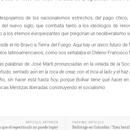
espojarnos de los nacionalismos estrechos, del pago chico, 
 del nuevo siglo, que combata tanto a los ideólogos de renov
o a los eternos europeizantes que pregonan un neoliberalismo 
esde el río Bravo a Tierra del Fuego. Aquí hay un único futuro d
los latinoamericanos, como nos señalaba el Chileno Francisco 
las palabras de José Martí pronunciadas en la velada de la So
ceñudo, sentado aún en la roca de crear, con el Inca al lado y el haz
o, sin hacer está hasta hoy; porque Bolívar tiene qué hacer en 
icas Mestizas liberadas construyendo el socialismo.
ARTÍCULO ANTERIOR
PRÓXIMO ARTÍCULO
s que el espectáculo no puede tapar
Ballotage en Colombia: “Esta bata