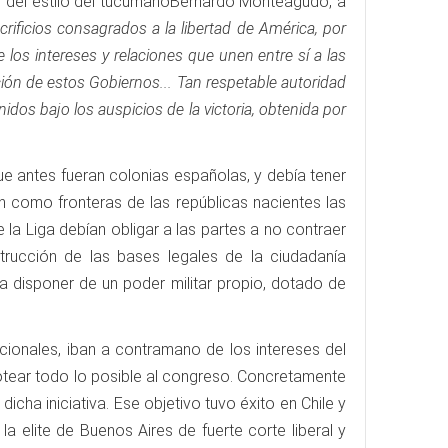
ivo del estilo del tucumanoBernardo Monteagudo, a
ificios consagrados a la libertad de América, por
los intereses y relaciones que unen entre sí a las
ión de estos Gobiernos... Tan respetable autoridad
os bajo los auspicios de la victoria, obtenida por
ue antes fueran colonias españolas, y debía tener
n como fronteras de las repúblicas nacientes las
 la Liga debían obligar a las partes a no contraer
trucción de las bases legales de la ciudadanía
a disponer de un poder militar propio, dotado de
ionales, iban a contramano de los intereses del
cotear todo lo posible al congreso. Concretamente
cha iniciativa. Ese objetivo tuvo éxito en Chile y
la elite de Buenos Aires de fuerte corte liberal y