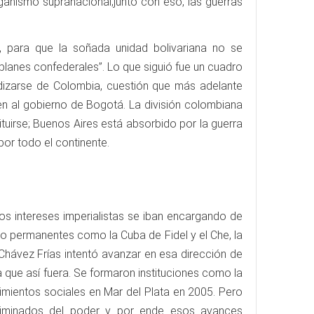
ganismo supranacional;junto con eso, las guerras
, para que la soñada unidad bolivariana no se
planes confederales”. Lo que siguió fue un cuadro
dizarse de Colombia, cuestión que más adelante
 al gobierno de Bogotá. La división colombiana
tuirse; Buenos Aires está absorbido por la guerra
por todo el continente.
 los intereses imperialistas se iban encargando de
e o permanentes como la Cuba de Fidel y el Che, la
Chávez Frías intentó avanzar en esa dirección de
a que así fuera. Se formaron instituciones como la
imientos sociales en Mar del Plata en 2005. Pero
 eliminados del poder y por ende esos avances