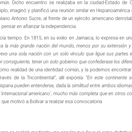
común. Dicho encuentro se realizaba en la ciudad-Estado de C
plo, imaginó y planificó una reunión similar en Hispanoaméric
lano Antonio Sucre, al frente de un ejército americano derrotab
 pensar en afianzar la independencia.
 tiempo. En 1815, en su exilio en Jamaica, lo expresa en una ca
a la más grande nación del mundo, menos por su extensión y ri
vo una sola nación con un solo vínculo que ligue sus partes ent
or consiguiente, tener un solo gobierno que confederase los dif
como realidad de una identidad común, y la podemos encontra
avés de la Tricontinental”; allí exponía:
“En este continente s
hispana pueden entenderse, dada la similitud entre ambos idiomas
o ´internacional americano´, mucho más completa que en otros co
 que motivó a Bolívar a realizar esa convocatoria.