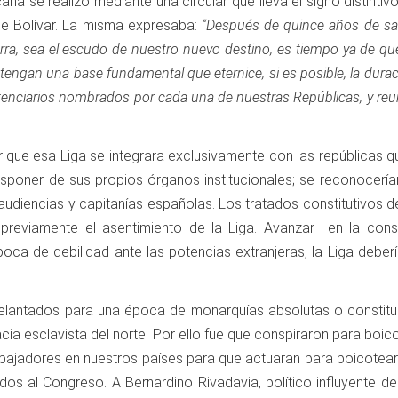
na se realizó mediante una circular que lleva el signo distint
e Bolívar. La misma expresaba:
“Después de quince años de sacr
rra, sea el escudo de nuestro nuevo destino, es tiempo ya de que 
tengan una base fundamental que eternice, si es posible, la durac
enciarios nombrados por cada una de nuestras Repúblicas, y reunid
ar que esa Liga se integrara exclusivamente con las repúblicas q
isponer de sus propios órganos institucionales; se reconocería
udiencias y capitanías españolas. Los tratados constitutivos de
previamente el asentimiento de la Liga. Avanzar en la cons
ca de debilidad ante las potencias extranjeras, la Liga deberí
lantados para una época de monarquías absolutas o constituc
ia esclavista del norte. Por ello fue que conspiraron para boi
ajadores en nuestros países para que actuaran para boicotear di
os al Congreso. A Bernardino Rivadavia, político influyente de 