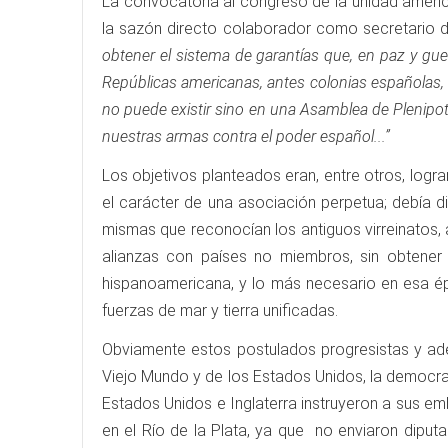
La convocatoria al congreso de la unidad america
la sazón directo colaborador como secretario d
obtener el sistema de garantías que, en paz y gue
Repúblicas americanas, antes colonias españolas, 
no puede existir sino en una Asamblea de Plenipot
nuestras armas contra el poder español...”
Los objetivos planteados eran, entre otros, logr
el carácter de una asociación perpetua; debía d
mismas que reconocían los antiguos virreinatos, a
alianzas con países no miembros, sin obtener 
hispanoamericana, y lo más necesario en esa épo
fuerzas de mar y tierra unificadas.
Obviamente estos postulados progresistas y ade
Viejo Mundo y de los Estados Unidos, la democrac
Estados Unidos e Inglaterra instruyeron a sus emb
en el Río de la Plata, ya que no enviaron diputad