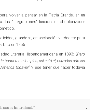
para volver a pensar en la Patria Grande, en un
adas “integraciones” funcionales al colonizador
sometido.
e felicidad, grandeza, emancipación verdadera para
Bilbao en 1856.
ciedad Literaria Hispanoamericana en 1893:
“¡Pero
 de banderas a los pies; así está él, calzadas aún las
América todavía!”
Y ese tener qué hacer todavía
lla aún no ha terminado”