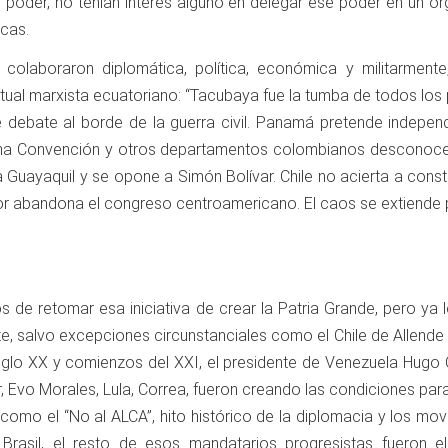
poder, no tenían interés alguno en delegar ese poder en un or
icas.
colaboraron diplomática, política, económica y militarmente
tual marxista ecuatoriano: “Tacubaya fue la tumba de todos los 
debate al borde de la guerra civil. Panamá pretende indepen
na Convención y otros departamentos colombianos desconocen
 Guayaquil y se opone a Simón Bolívar. Chile no acierta a consti
ador abandona el congreso centroamericano. El caos se extiende 
os de retomar esa iniciativa de crear la Patria Grande, pero ya
rte, salvo excepciones circunstanciales como el Chile de Allend
siglo XX y comienzos del XXI, el presidente de Venezuela Hugo 
, Evo Morales, Lula, Correa, fueron creando las condiciones par
o el “No al ALCA”, hito histórico de la diplomacia y los mov
 Brasil, el resto de esos mandatarios progresistas fueron