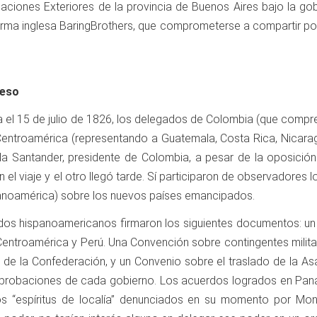
elaciones Exteriores de la provincia de Buenos Aires bajo la go
firma inglesa BaringBrothers, que comprometerse a compartir po
reso
a el 15 de julio de 1826, los delegados de Colombia (que comp
, Centroamérica (representando a Guatemala, Costa Rica, Nicarag
aula Santander, presidente de Colombia, a pesar de la oposición
 el viaje y el otro llegó tarde. Sí participaron de observadores
panoamérica) sobre los nuevos países emancipados.
dos hispanoamericanos firmaron los siguientes documentos: un 
entroamérica y Perú. Una Convención sobre contingentes milita
a de la Confederación, y un Convenio sobre el traslado de la As
 aprobaciones de cada gobierno. Los acuerdos logrados en Pana
os “espíritus de localía” denunciados en su momento por Mont