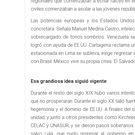
regionales que comenzaban a echar raíces en el 
civiles comenzaban a asolar a las jóvenes repúbl
Las potencias europeas y los Estados Unidos 
concretara. Señala Manuel Medina Castro, intelec
sobrecargado de tonos sombríos. Venezuela se 
logró con ayuda de EE.UU. Cartagena reclama u
estacionada en Lima se subleva, exige regresar a
con Brasil. México vive su propia crisis. El Salv
Esa grandiosa idea siguió vigente
Durante el resto del siglo XIX hubo varios intent
que no prosperaran. Durante el siglo XX talló fue
hegemonía y el dominio de EE.UU. A finales del 
unidad, y junto a otros presidentes como Kirchner
CELAC y UNASUR, y se dieron pasos soberanos com
salvo Lula, que pudo regresar al gobierno en