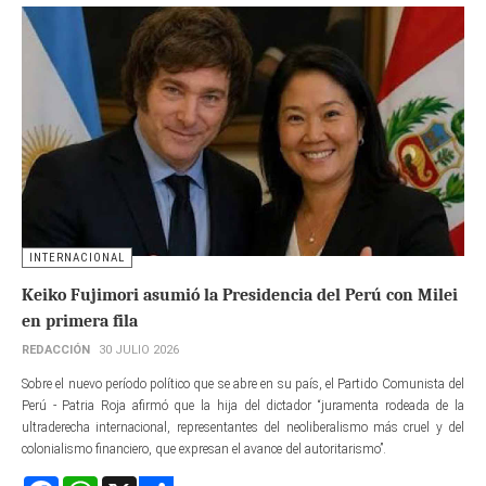
INTERNACIONAL
Keiko Fujimori asumió la Presidencia del Perú con Milei
en primera fila
REDACCIÓN
30 JULIO 2026
Sobre el nuevo período político que se abre en su país, el Partido Comunista del
Perú - Patria Roja afirmó que la hija del dictador “juramenta rodeada de la
ultraderecha internacional, representantes del neoliberalismo más cruel y del
colonialismo financiero, que expresan el avance del autoritarismo”.
Facebook
WhatsApp
X