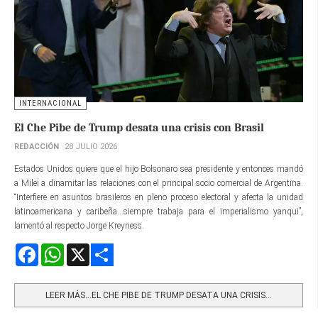
INTERNACIONAL
El Che Pibe de Trump desata una crisis con Brasil
REDACCIÓN
28 JULIO 2026
Estados Unidos quiere que el hijo Bolsonaro sea presidente y entonces mandó
a Milei a dinamitar las relaciones con el principal socio comercial de Argentina.
“Interfiere en asuntos brasileros en pleno proceso electoral y afecta la unidad
latinoamericana y caribeña...siempre trabaja para el imperialismo yanqui”,
lamentó al respecto Jorge Kreyness.
Facebook
WhatsApp
X
Share
LEER MÁS…EL CHE PIBE DE TRUMP DESATA UNA CRISIS...