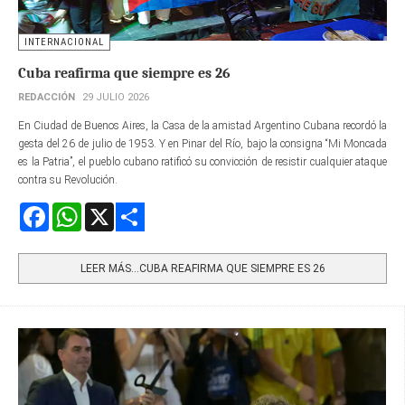
INTERNACIONAL
Cuba reafirma que siempre es 26
REDACCIÓN
29 JULIO 2026
En Ciudad de Buenos Aires, la Casa de la amistad Argentino Cubana recordó la
gesta del 26 de julio de 1953. Y en Pinar del Río, bajo la consigna “Mi Moncada
es la Patria”, el pueblo cubano ratificó su convicción de resistir cualquier ataque
contra su Revolución.
Facebook
WhatsApp
X
Share
LEER MÁS…CUBA REAFIRMA QUE SIEMPRE ES 26