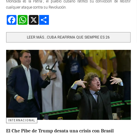
Moncada es la Patria”, el pueblo cubano ratificó su convicción de resistir
cualquier ataque contra su Revolución.
Facebook
WhatsApp
X
Share
LEER MÁS…CUBA REAFIRMA QUE SIEMPRE ES 26
INTERNACIONAL
El Che Pibe de Trump desata una crisis con Brasil