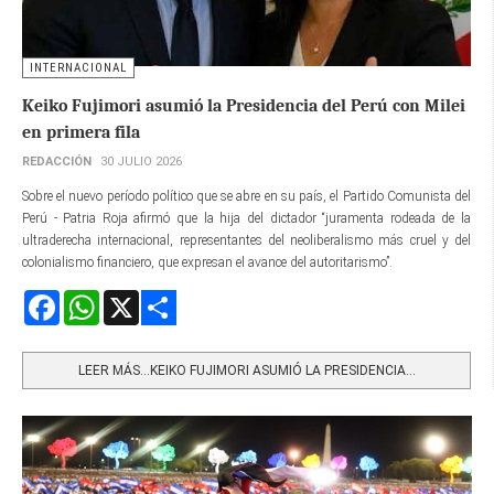
INTERNACIONAL
Keiko Fujimori asumió la Presidencia del Perú con Milei
en primera fila
REDACCIÓN
30 JULIO 2026
Sobre el nuevo período político que se abre en su país, el Partido Comunista del
Perú - Patria Roja afirmó que la hija del dictador “juramenta rodeada de la
ultraderecha internacional, representantes del neoliberalismo más cruel y del
colonialismo financiero, que expresan el avance del autoritarismo”.
Facebook
WhatsApp
X
Share
LEER MÁS…KEIKO FUJIMORI ASUMIÓ LA PRESIDENCIA...