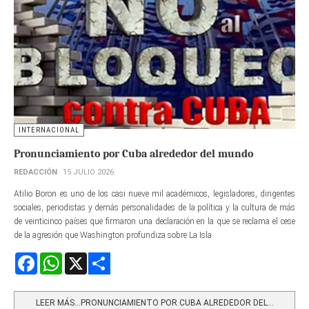
INTERNACIONAL
Pronunciamiento por Cuba alrededor del mundo
REDACCIÓN
15 JULIO 2026
Atilio Boron es uno de los casi nueve mil académicos, legisladores, dirigentes
sociales, periodistas y demás personalidades de la política y la cultura de más
de veinticinco países que firmaron una declaración en la que se reclama el cese
de la agresión que Washington profundiza sobre La Isla.
Facebook
WhatsApp
X
Share
LEER MÁS…PRONUNCIAMIENTO POR CUBA ALREDEDOR DEL...