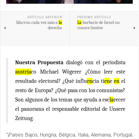
ARTÍCULO ANTERIOR
PRÓXIMO ARTÍCULO
Macron cada vez más a
la
La
barbarie de Israel no
derecha
conoce límites
Nuestra Propuesta
dialogó con el periodista
austría
co Michael Wögerer ¿Cómo leer este
resultado electoral? ¿Qué influ
en
cia ti
en
e
en
el
resto de Europa? ¿Qué pasa con los comunistas?
Son algunos de los temas que ayuda a esc
la
recer
el panorama el responsable editorial de Unsere
Zeitung.
“¡Países Bajos, Hungría, Bélgica, Italia, Alemania, Portugal,