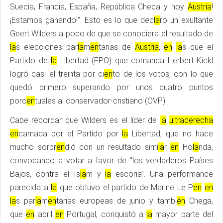
Suecia, Francia, España, República Checa y hoy
Austria
!
¡Estamos ganando!”. Esto es lo que dec
la
ró un exultante
Geert Wilders a poco de que se conociera el resultado de
la
s elecciones par
la
m
en
tarias de
Austria
,
en
la
s que el
Partido de
la
Libertad (FPÖ) que comanda Herbert Kickl
logró casi el treinta por ci
en
to de los votos, con lo que
quedó primero superando por unos cuatro puntos
porc
en
tuales al conservador-cristiano (ÖVP).
Cabe recordar que Wilders es el líder de
la
ultraderecha
en
carnada por el Partido por
la
Libertad, que no hace
mucho sorpr
en
dió con un resultado simi
la
r
en
Ho
la
nda,
convocando a votar a favor de “los verdaderos Países
Bajos, contra el Is
la
m y
la
escoria”. Una performance
parecida a
la
que obtuvo el partido de Marine Le P
en
en
la
s par
la
m
en
tarias europeas de junio y tambi
én
Chega,
que
en
abril
en
Portugal, conquistó a
la
mayor parte del