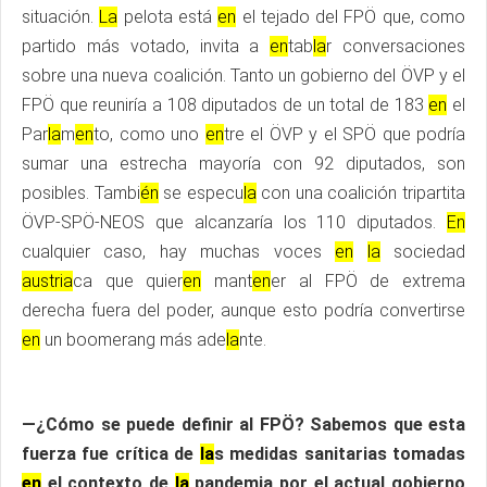
situación.
La
pelota está
en
el tejado del FPÖ que, como
partido más votado, invita a
en
tab
la
r conversaciones
sobre una nueva coalición. Tanto un gobierno del ÖVP y el
FPÖ que reuniría a 108 diputados de un total de 183
en
el
Par
la
m
en
to, como uno
en
tre el ÖVP y el SPÖ que podría
sumar una estrecha mayoría con 92 diputados, son
posibles. Tambi
én
se especu
la
con una coalición tripartita
ÖVP-SPÖ-NEOS que alcanzaría los 110 diputados.
En
cualquier caso, hay muchas voces
en
la
sociedad
austria
ca que quier
en
mant
en
er al FPÖ de extrema
derecha fuera del poder, aunque esto podría convertirse
en
un boomerang más ade
la
nte.
—¿Cómo se puede definir al FPÖ? Sabemos que esta
fuerza fue crítica de
la
s medidas sanitarias tomadas
en
el contexto de
la
pandemia por el actual gobierno