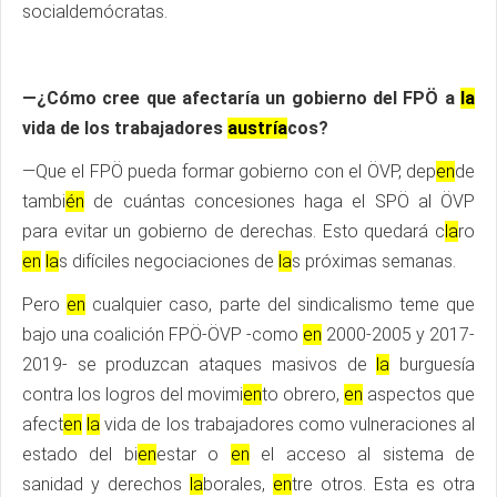
socialdemócratas.
—¿Cómo cree que afectaría un gobierno del FPÖ a
la
vida de los trabajadores
austría
cos?
—Que el FPÖ pueda formar gobierno con el ÖVP, dep
en
de
tambi
én
de cuántas concesiones haga el SPÖ al ÖVP
para evitar un gobierno de derechas. Esto quedará c
la
ro
en
la
s difíciles negociaciones de
la
s próximas semanas.
Pero
en
cualquier caso, parte del sindicalismo teme que
bajo una coalición FPÖ-ÖVP -como
en
2000-2005 y 2017-
2019- se produzcan ataques masivos de
la
burguesía
contra los logros del movimi
en
to obrero,
en
aspectos que
afect
en
la
vida de los trabajadores como vulneraciones al
estado del bi
en
estar o
en
el acceso al sistema de
sanidad y derechos
la
borales,
en
tre otros. Esta es otra