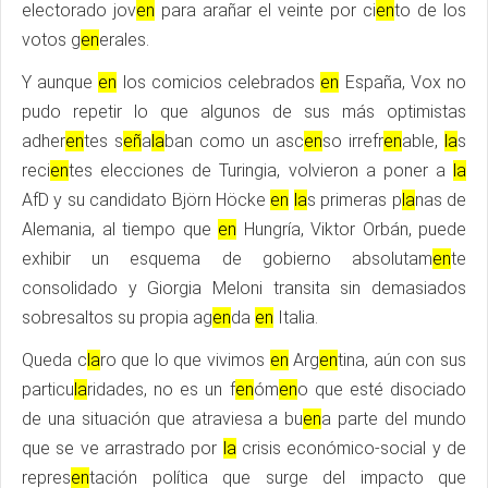
electorado jov
en
para arañar el veinte por ci
en
to de los
votos g
en
erales.
Y aunque
en
los comicios celebrados
en
España, Vox no
pudo repetir lo que algunos de sus más optimistas
adher
en
tes s
eñ
a
la
ban como un asc
en
so irrefr
en
able,
la
s
reci
en
tes elecciones de Turingia, volvieron a poner a
la
AfD y su candidato Björn Höcke
en
la
s primeras p
la
nas de
Alemania, al tiempo que
en
Hungría, Viktor Orbán, puede
exhibir un esquema de gobierno absolutam
en
te
consolidado y Giorgia Meloni transita sin demasiados
sobresaltos su propia ag
en
da
en
Italia.
Queda c
la
ro que lo que vivimos
en
Arg
en
tina, aún con sus
particu
la
ridades, no es un f
en
óm
en
o que esté disociado
de una situación que atraviesa a bu
en
a parte del mundo
que se ve arrastrado por
la
crisis económico-social y de
repres
en
tación política que surge del impacto que