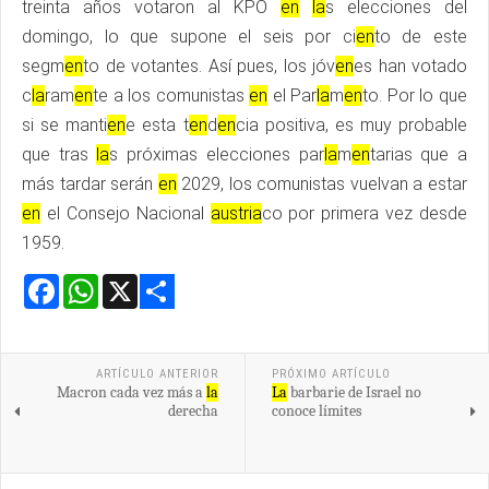
treinta años votaron al KPÖ
en
la
s elecciones del
domingo, lo que supone el seis por ci
en
to de este
segm
en
to de votantes. Así pues, los jóv
en
es han votado
c
la
ram
en
te a los comunistas
en
el Par
la
m
en
to. Por lo que
si se manti
en
e esta t
en
d
en
cia positiva, es muy probable
que tras
la
s próximas elecciones par
la
m
en
tarias que a
más tardar serán
en
2029, los comunistas vuelvan a estar
en
el Consejo Nacional
austria
co por primera vez desde
1959.
Facebook
WhatsApp
X
Share
ARTÍCULO ANTERIOR
PRÓXIMO ARTÍCULO
Macron cada vez más a
la
La
barbarie de Israel no
derecha
conoce límites