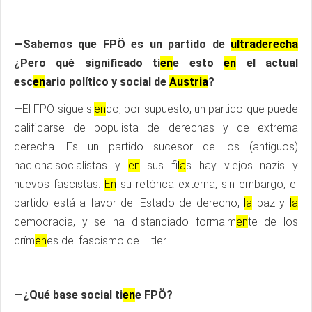
—Sabemos que FPÖ es un partido de
ultraderecha
¿Pero qué significado ti
en
e esto
en
el actual
esc
en
ario político y social de
Austria
?
—El FPÖ sigue si
en
do, por supuesto, un partido que puede
calificarse de populista de derechas y de extrema
derecha. Es un partido sucesor de los (antiguos)
nacionalsocialistas y
en
sus fi
la
s hay viejos nazis y
nuevos fascistas.
En
su retórica externa, sin embargo, el
partido está a favor del Estado de derecho,
la
paz y
la
democracia, y se ha distanciado formalm
en
te de los
crím
en
es del fascismo de Hitler.
—¿Qué base social ti
en
e FPÖ?