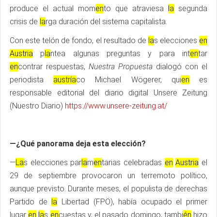
produce el actual mom
en
to que atraviesa
la
segunda
crisis de
la
rga duración del sistema capitalista.
Con este telón de fondo, el resultado de
la
s elecciones
en
Austria
p
la
ntea algunas preguntas y para int
en
tar
en
contrar respuestas,
Nuestra Propuesta
dialogó con el
periodista
austría
co Michael Wögerer, qui
en
es
responsable editorial del diario digital Unsere Zeitung
(Nuestro Diario)
https://www.unsere-zeitung.at/
—¿Qué panorama deja esta elección?
—
La
s elecciones par
la
m
en
tarias celebradas
en
Austria
el
29 de septiembre provocaron un terremoto político,
aunque previsto. Durante meses, el populista de derechas
Partido de
la
Libertad (FPÖ), había ocupado el primer
lugar
en
la
s
en
cuestas y, el pasado domingo, tambi
én
hizo