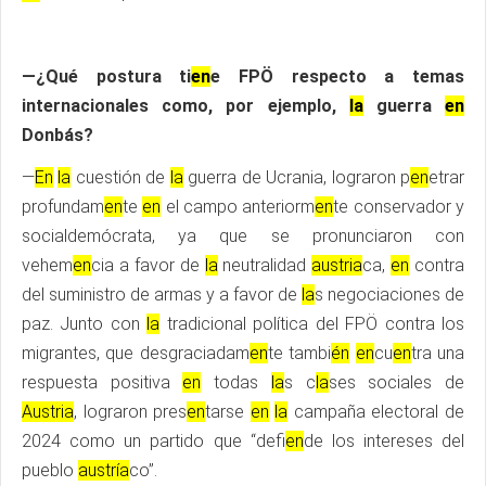
—¿Qué postura ti
en
e FPÖ respecto a temas
internacionales como, por ejemplo,
la
guerra
en
Donbás?
—
En
la
cuestión de
la
guerra de Ucrania, lograron p
en
etrar
profundam
en
te
en
el campo anteriorm
en
te conservador y
socialdemócrata, ya que se pronunciaron con
vehem
en
cia a favor de
la
neutralidad
austria
ca,
en
contra
del suministro de armas y a favor de
la
s negociaciones de
paz. Junto con
la
tradicional política del FPÖ contra los
migrantes, que desgraciadam
en
te tambi
én
en
cu
en
tra una
respuesta positiva
en
todas
la
s c
la
ses sociales de
Austria
, lograron pres
en
tarse
en
la
campaña electoral de
2024 como un partido que “defi
en
de los intereses del
pueblo
austría
co”.