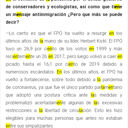
de conservadores y ecologistas, así como que ti
en
e
un m
en
saje antiinmigración ¿Pero que más se puede
decir?
—Lo cierto es que el FPÖ ha vuelto a resurgir
en
los
últimos años de
la
mano de su líder, Herbert Kickl. El FPÖ
tuvo un 26,9 por ci
en
to de los votos
en
1999 y más
reci
en
tem
en
te un 26
en
2017, pero luego volvió a caer
en
picado hasta el 16,1 por ci
en
to de 2019 debido a
numerosos escándalos.
En
los últimos años, el FPÖ ha
vuelto a fortalecerse, sobre todo debido a
la
pandemia
de coronavirus, ya que fue el único partido par
la
m
en
tario
que adoptó una postura crítica ante
la
s medidas y
problematizó acertadam
en
te algunas de
la
s excesivas
restricciones a
la
libertad de circu
la
ción. Esto les hizo
elegibles para muchas personas que antes no estaban
en
tre sus simpatizantes.