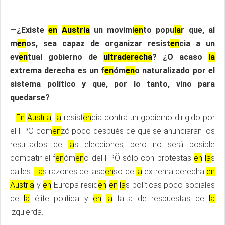
—¿Existe
en
Austria
un movimi
en
to popu
la
r que, al
m
en
os, sea capaz de organizar resist
en
cia a un
ev
en
tual gobierno de
ultraderecha
? ¿O acaso
la
extrema derecha es un f
en
óm
en
o naturalizado por el
sistema político y que, por lo tanto, vino para
quedarse?
—
En
Austria
,
la
resist
en
cia contra un gobierno dirigido por
el FPÖ com
en
zó poco después de que se anunciaran los
resultados de
la
s elecciones, pero no será posible
combatir el f
en
óm
en
o del FPÖ sólo con protestas
en
la
s
calles.
La
s razones del asc
en
so de
la
extrema derecha
en
Austria
y
en
Europa resid
en
en
la
s políticas poco sociales
de
la
élite política y
en
la
falta de respuestas de
la
izquierda.