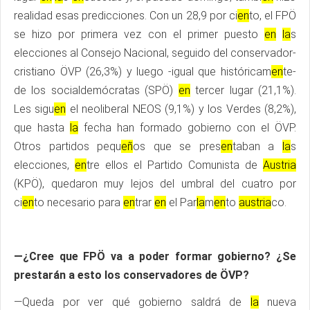
realidad esas predicciones. Con un 28,9 por ci
en
to, el FPÖ
se hizo por primera vez con el primer puesto
en
la
s
elecciones al Consejo Nacional, seguido del conservador-
cristiano ÖVP (26,3%) y luego -igual que históricam
en
te-
de los socialdemócratas (SPÖ)
en
tercer lugar (21,1%).
Les sigu
en
el neoliberal NEOS (9,1%) y los Verdes (8,2%),
que hasta
la
fecha han formado gobierno con el ÖVP.
Otros partidos pequ
eñ
os que se pres
en
taban a
la
s
elecciones,
en
tre ellos el Partido Comunista de
Austria
(KPÖ), quedaron muy lejos del umbral del cuatro por
ci
en
to necesario para
en
trar
en
el Par
la
m
en
to
austria
co.
—¿Cree que FPÖ va a poder formar gobierno? ¿Se
prestarán a esto los conservadores de ÖVP?
—Queda por ver qué gobierno saldrá de
la
nueva