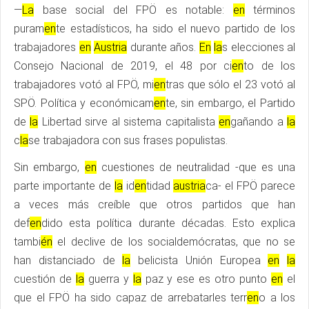
—
La
base social del FPÖ es notable:
en
términos
puram
en
te estadísticos, ha sido el nuevo partido de los
trabajadores
en
Austria
durante años.
En
la
s elecciones al
Consejo Nacional de 2019, el 48 por ci
en
to de los
trabajadores votó al FPÖ, mi
en
tras que sólo el 23 votó al
SPÖ. Política y económicam
en
te, sin embargo, el Partido
de
la
Libertad sirve al sistema capitalista
en
gañando a
la
c
la
se trabajadora con sus frases populistas.
Sin embargo,
en
cuestiones de neutralidad -que es una
parte importante de
la
id
en
tidad
austria
ca- el FPÖ parece
a veces más creíble que otros partidos que han
def
en
dido esta política durante décadas. Esto explica
tambi
én
el declive de los socialdemócratas, que no se
han distanciado de
la
belicista Unión Europea
en
la
cuestión de
la
guerra y
la
paz y ese es otro punto
en
el
que el FPÖ ha sido capaz de arrebatarles terr
en
o a los