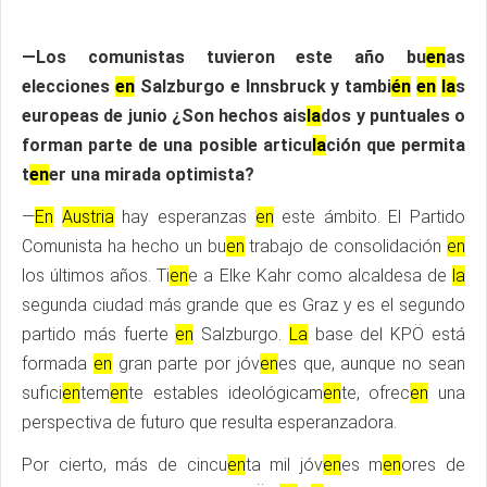
—Los comunistas tuvieron este año bu
en
as
elecciones
en
Salzburgo e Innsbruck y tambi
én
en
la
s
europeas de junio ¿Son hechos ais
la
dos y puntuales o
forman parte de una posible articu
la
ción que permita
t
en
er una mirada optimista?
—
En
Austria
hay esperanzas
en
este ámbito. El Partido
Comunista ha hecho un bu
en
trabajo de consolidación
en
los últimos años. Ti
en
e a Elke Kahr como alcaldesa de
la
segunda ciudad más grande que es Graz y es el segundo
partido más fuerte
en
Salzburgo.
La
base del KPÖ está
formada
en
gran parte por jóv
en
es que, aunque no sean
sufici
en
tem
en
te estables ideológicam
en
te, ofrec
en
una
perspectiva de futuro que resulta esperanzadora.
Por cierto, más de cincu
en
ta mil jóv
en
es m
en
ores de