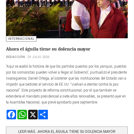
INTERNACIONAL
Ahora el águila tiene su dolencia mayor
REDACCIÓN
29 JULIO 2026
“Aquí se acabó la historia de que los partidos puestos por los yanquis, puestos
por los somocistas pueden volver a llegar al Gobierno”, puntualizó el presidente
nicaragüense, Daniel Ortega, al sostener que las instituciones del Estado van a
impedir que sectores al servicio de EE.UU. “vuelvan a atentar contra la paz
nacional”. Este proyecto de reforma constitucional, por el que también se
extendería el mandato presidencial a siete años renovables, se presentó ayer en
la Asamblea Nacional, que prevé aprobarlo para septiembre.
Facebook
WhatsApp
X
Share
LEER MÁS…AHORA EL ÁGUILA TIENE SU DOLENCIA MAYOR