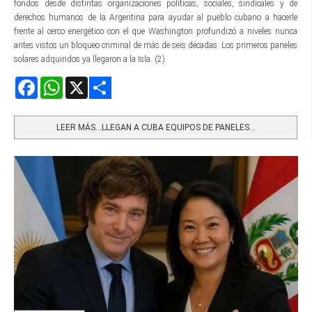
fondos desde distintas organizaciones políticas, sociales, sindicales y de
derechos humanos de la Argentina para ayudar al pueblo cubano a hacerle
frente al cerco energético con el que Washington profundizó a niveles nunca
antes vistos un bloqueo criminal de más de seis décadas. Los primeros paneles
solares adquiridos ya llegaron a la Isla. (2)
Facebook
WhatsApp
X
Share
LEER MÁS…LLEGAN A CUBA EQUIPOS DE PANELES...