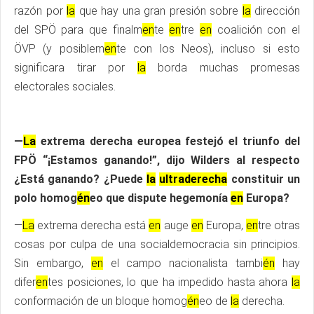
razón por
la
que hay una gran presión sobre
la
dirección
del SPÖ para que finalm
en
te
en
tre
en
coalición con el
ÖVP (y posiblem
en
te con los Neos), incluso si esto
significara tirar por
la
borda muchas promesas
electorales sociales.
—
La
extrema derecha europea festejó el triunfo del
FPÖ “¡Estamos ganando!”, dijo Wilders al respecto
¿Está ganando? ¿Puede
la
ultraderecha
constituir un
polo homog
én
eo que dispute hegemonía
en
Europa?
—
La
extrema derecha está
en
auge
en
Europa,
en
tre otras
cosas por culpa de una socialdemocracia sin principios.
Sin embargo,
en
el campo nacionalista tambi
én
hay
difer
en
tes posiciones, lo que ha impedido hasta ahora
la
conformación de un bloque homog
én
eo de
la
derecha.