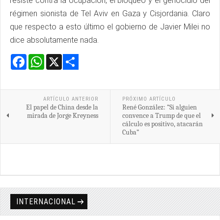
resiste contra la ocupación, el bloqueo y el genocidio del
régimen sionista de Tel Aviv en Gaza y Cisjordania. Claro
que respecto a esto último el gobierno de Javier Milei no
dice absolutamente nada.
Facebook
WhatsApp
X
Share
ARTÍCULO ANTERIOR
PRÓXIMO ARTÍCULO
El papel de China desde la
René González: “Si alguien
mirada de Jorge Kreyness
convence a Trump de que el
cálculo es positivo, atacarán
Cuba”
INTERNACIONAL