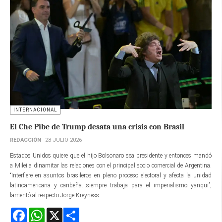
INTERNACIONAL
El Che Pibe de Trump desata una crisis con Brasil
REDACCIÓN
28 JULIO 2026
Estados Unidos quiere que el hijo Bolsonaro sea presidente y entonces mandó
a Milei a dinamitar las relaciones con el principal socio comercial de Argentina.
“Interfiere en asuntos brasileros en pleno proceso electoral y afecta la unidad
latinoamericana y caribeña...siempre trabaja para el imperialismo yanqui”,
lamentó al respecto Jorge Kreyness.
Facebook
WhatsApp
X