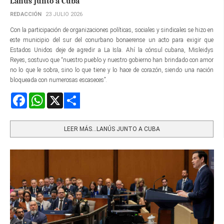
Lanús junto a Cuba
REDACCIÓN
23 JULIO 2026
Con la participación de organizaciones políticas, sociales y sindicales se hizo en
este municipio del sur del conurbano bonaerense un acto para exigir que
Estados Unidos deje de agredir a La Isla. Ahí la cónsul cubana, Misleidys
Reyes, sostuvo que “nuestro pueblo y nuestro gobierno han brindado con amor
no lo que le sobra, sino lo que tiene y lo hace de corazón, siendo una nación
bloqueada con numerosas escaseces”.
Facebook
WhatsApp
X
Share
LEER MÁS…LANÚS JUNTO A CUBA