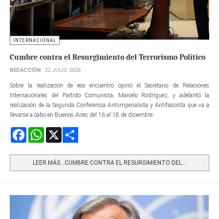
INTERNACIONAL
Cumbre contra el Resurgimiento del Terrorismo Político
REDACCIÓN
22 JULIO 2026
Sobre la realización de ese encuentro opinó el Secretario de Relaciones
Internacionales del Partido Comunista, Marcelo Rodríguez, y adelantó la
realización de la Segunda Conferencia Antiimperialista y Antifascista que va a
llevarse a cabo en Buenos Aires del 16 al 18 de diciembre.
Facebook
WhatsApp
X
Share
LEER MÁS…CUMBRE CONTRA EL RESURGIMIENTO DEL...