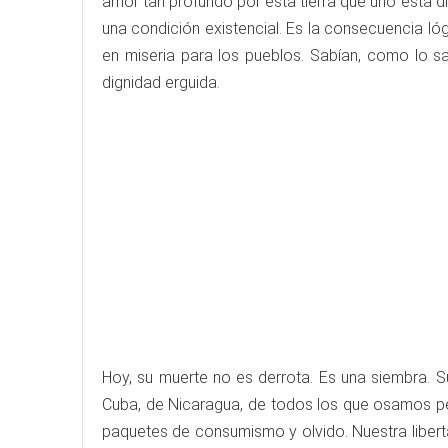
amor tan profundo por esta tierra que uno está di
una condición existencial. Es la consecuencia ló
en miseria para los pueblos. Sabían, como lo sa
dignidad erguida.
Hoy, su muerte no es derrota. Es una siembra. 
Cuba, de Nicaragua, de todos los que osamos pen
paquetes de consumismo y olvido. Nuestra liberta