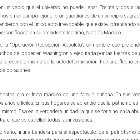
n vacío que el universo no puede llenar. Treinta y dos sillas 
s en un campo lejano; eran guardianes de un principio sagrado,
endieron con el único acto irrevocable que existe, ofrendando sus
ersonificada en su presidente legítimo, Nicolás Maduro.
ue la “Operación Resolución Absoluta”, un nombre que pretend
chos del poder en Washington y ejecutada por las fuerzas de 
a la esencia misma de la autodeterminación. Fue una flecha e
ros corazones.
entes era el fruto maduro de una familia cubana. En sus vena
 años difíciles. En sus hogares se aprendió que la patria no es 
ismo. Esa es la verdadera unidad, la que se forja no en la abunda
ra el que se estrellan todas las invasiones.
o vano, ni una bandera para el espectáculo. Es el patriotismo de