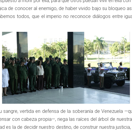
spuesto a morir por ella, para que otros puedan vivir en ella con
gica de conocer al enemigo, de haber vivido bajo su bloqueo as
bemos todos, que el imperio no reconoce diálogos entre igual
Su sangre, vertida en defensa de la soberanía de Venezuela —
sar con cabeza propia—, riega las raíces del árbol de nuestra l
d es la de decidir nuestro destino, de construir nuestra justici