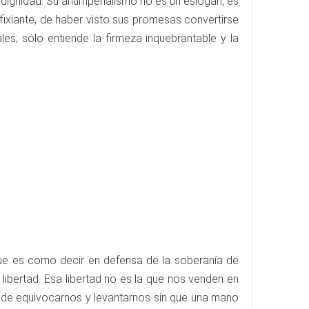
 dignidad. Su antimperialismo no es un eslogan, es
fixiante, de haber visto sus promesas convertirse
es; sólo entiende la firmeza inquebrantable y la
que es como decir en defensa de la soberanía de
ibertad. Esa libertad no es la que nos venden en
a, de equivocarnos y levantarnos sin que una mano