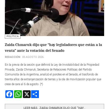
POLÍTICA
Zaida Chmaruk dijo que “hay legisladores que están a la
venta” ante la votación del Senado
REDACCIÓN
05 AGOSTO 2026
En la previa de la sesión que definirá la Ley de Inviolabilidad de la Propiedad
Privada, Zaida Chmaruk, Secretaria de Relaciones Políticas del Partido
Comunista de la Argentina, analizó el poroteo en el Senado, el trasfondo de
treinta años de extranjerización de tierras y la ola de movilización popular que
crece de cara al 6 de agosto. (*)
Facebook
WhatsApp
X
Share
LEER MÁS…ZAIDA CHMARUK DIJO QUE “HAY...