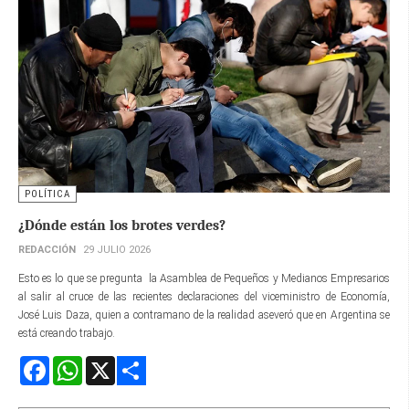
POLÍTICA
¿Dónde están los brotes verdes?
REDACCIÓN
29 JULIO 2026
Esto es lo que se pregunta la Asamblea de Pequeños y Medianos Empresarios
al salir al cruce de las recientes declaraciones del viceministro de Economía,
José Luis Daza, quien a contramano de la realidad aseveró que en Argentina se
está creando trabajo.
Facebook
WhatsApp
X
Share