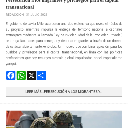
Persecución a los migrantes y privilegios para el capital
transnacional
REDACCIÓN
31 JULIO 2026
El gobierno de Javier Milei avanza en una doble ofensiva que revela el núcleo de
su proyecto: mientras impulsa la entrega del territorio nacional a capitales
extranjeros mediante la llamada “Ley de Inviolabilidad de la Propiedad Privada”,
se arroga facultades para perseguir y deportar migrantes a través de un decreto
de carácter abiertamente xenófobo. Un modelo que combina represión para los
pueblos y privilegios para el capital transnacional, en línea con las políticas
neofascistas que hoy resurgen a escala global impulsadas por el imperialismo
yanqui.
Facebook
WhatsApp
X
Share
LEER MÁS…PERSECUCIÓN A LOS MIGRANTES Y...