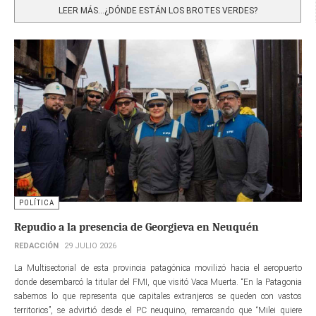
LEER MÁS…¿DÓNDE ESTÁN LOS BROTES VERDES?
POLÍTICA
Repudio a la presencia de Georgieva en Neuquén
REDACCIÓN
29 JULIO 2026
La Multisectorial de esta provincia patagónica movilizó hacia el aeropuerto
donde desembarcó la titular del FMI, que visitó Vaca Muerta. “En la Patagonia
sabemos lo que representa que capitales extranjeros se queden con vastos
territorios”, se advirtió desde el PC neuquino, remarcando que “Milei quiere