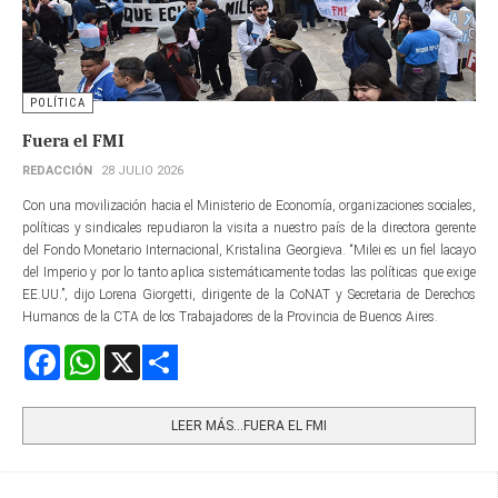
POLÍTICA
Fuera el FMI
REDACCIÓN
28 JULIO 2026
Con una movilización hacia el Ministerio de Economía, organizaciones sociales,
políticas y sindicales repudiaron la visita a nuestro país de la directora gerente​
del Fondo Monetario Internacional, Kristalina Georgieva. “Milei es un fiel lacayo
del Imperio y por lo tanto aplica sistemáticamente todas las políticas que exige
EE.UU.”, dijo Lorena Giorgetti, dirigente de la CoNAT y Secretaria de Derechos
Humanos de la CTA de los Trabajadores de la Provincia de Buenos Aires.
Facebook
WhatsApp
X
Share
LEER MÁS…FUERA EL FMI