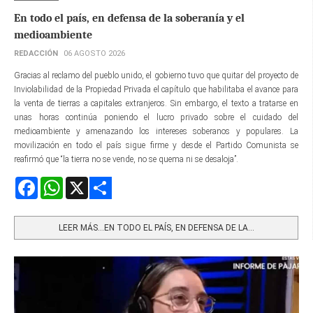
En todo el país, en defensa de la soberanía y el
medioambiente
REDACCIÓN
06 AGOSTO 2026
Gracias al reclamo del pueblo unido, el gobierno tuvo que quitar del proyecto de
Inviolabilidad de la Propiedad Privada el capítulo que habilitaba el avance para
la venta de tierras a capitales extranjeros. Sin embargo, el texto a tratarse en
unas horas continúa poniendo el lucro privado sobre el cuidado del
medioambiente y amenazando los intereses soberanos y populares. La
movilización en todo el país sigue firme y desde el Partido Comunista se
reafirmó que “la tierra no se vende, no se quema ni se desaloja”.
Facebook
WhatsApp
X
Share
LEER MÁS…EN TODO EL PAÍS, EN DEFENSA DE LA...