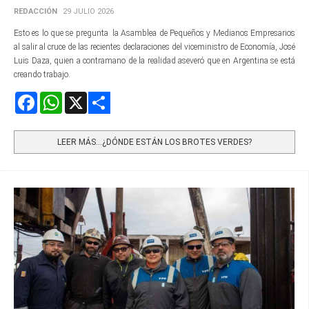
REDACCIÓN
29 JULIO 2026
Esto es lo que se pregunta la Asamblea de Pequeños y Medianos Empresarios
al salir al cruce de las recientes declaraciones del viceministro de Economía, José
Luis Daza, quien a contramano de la realidad aseveró que en Argentina se está
creando trabajo.
Facebook
WhatsApp
X
Share
LEER MÁS…¿DÓNDE ESTÁN LOS BROTES VERDES?