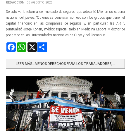
REDACCIÓN
03 AGOSTO 2026
De esto va la reforma del mercado de seguros que adelantó Miei en su cadena
nacional del jueves. “Quienes se benefician con eso son los grupos que tienen el
capital financiero en las compañías de seguros y, en particular, las ART”,
puntualizó Jorge Kohen, médico especializado en Medicina Laboral y doctor de
posgrado en las Universidades nacionales de Cuyo y del Comahue.
Facebook
WhatsApp
X
Share
LEER MÁS…MENOS DERECHOS PARA LOS TRABAJADORES,...