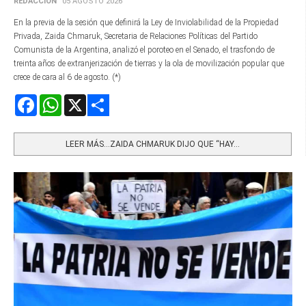
REDACCIÓN
05 AGOSTO 2026
En la previa de la sesión que definirá la Ley de Inviolabilidad de la Propiedad
Privada, Zaida Chmaruk, Secretaria de Relaciones Políticas del Partido
Comunista de la Argentina, analizó el poroteo en el Senado, el trasfondo de
treinta años de extranjerización de tierras y la ola de movilización popular que
crece de cara al 6 de agosto. (*)
Facebook
WhatsApp
X
Share
LEER MÁS…ZAIDA CHMARUK DIJO QUE “HAY...