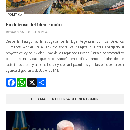
POLÍTICA
En defensa del bien común
REDACCIÓN
30 JULIO 2026
Desde la Patagonia, la abogada de la Liga Argentina por los Derechos
Humanos Andrea Reile, advirtió sobre los peligros que trae aparejado el
proyecto de ley de Inviolabilidad de la Propiedad Privada. “Sería algo catastrófico
para nuestras vidas que esto avance”, sentenció y llamó a “estar de pie
resistiendo a este y a todos los proyectos antipopulares y nefastos” que tiene en
agenda el gobierno de Javier de Milei.
Facebook
WhatsApp
X
Share
LEER MÁS…EN DEFENSA DEL BIEN COMÚN