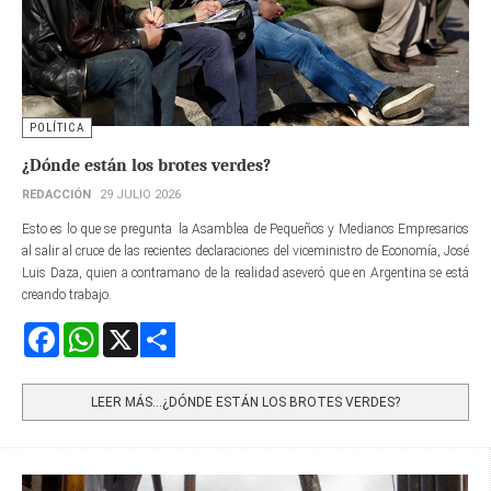
POLÍTICA
¿Dónde están los brotes verdes?
REDACCIÓN
29 JULIO 2026
Esto es lo que se pregunta la Asamblea de Pequeños y Medianos Empresarios
al salir al cruce de las recientes declaraciones del viceministro de Economía, José
Luis Daza, quien a contramano de la realidad aseveró que en Argentina se está
creando trabajo.
Facebook
WhatsApp
X
Share
LEER MÁS…¿DÓNDE ESTÁN LOS BROTES VERDES?