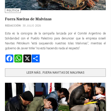
POLÍTICA
Fuera Navitas de Malvinas
REDACCIÓN
30 JULIO 2026
Esta es la consigna de la campaña lanzada por el Comité Argentino de
Solidaridad con el Pueblo Palestino para denunciar que la empresa israelí
Navitas Petroleum “está saqueando nuestras Islas Malvinas”, mientras el
gobierno de Javier Milei “no está haciendo nada al respecto”.
Facebook
WhatsApp
X
Share
LEER MÁS…FUERA NAVITAS DE MALVINAS