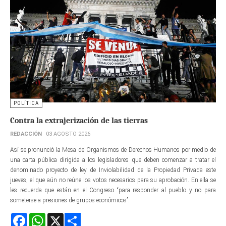
POLÍTICA
Contra la extrajerización de las tierras
REDACCIÓN
03 AGOSTO 2026
Así se pronunció la Mesa de Organismos de Derechos Humanos por medio de
una carta pública dirigida a los legisladores que deben comenzar a tratar el
denominado proyecto de ley de Inviolabilidad de la Propiedad Privada este
jueves, el que aún no reúne los votos necesarios para su aprobación. En ella se
les recuerda que están en el Congreso “para responder al pueblo y no para
someterse a presiones de grupos económicos”.
Facebook
WhatsApp
X