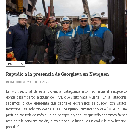
POLÍTICA
Repudio a la presencia de Georgieva en Neuquén
REDACCIÓN
29 JULIO 2026
La Multisectorial de esta provincia patagónica movilizó hacia el aeropuerto
donde desembarcó la titular del FMI, que visitó Vaca Muerta. “En la Patagonia
sabemos lo que representa que capitales extranjeros se queden con vastos
territorios”, se advirtió desde el PC neuquino, remarcando que “Milei quiere
profundizar todavía más su plan de expolio y saqueo que sólo podremos frenar
mediante la concientización, la resistencia, la lucha, la unidad y la movilización
popular”.