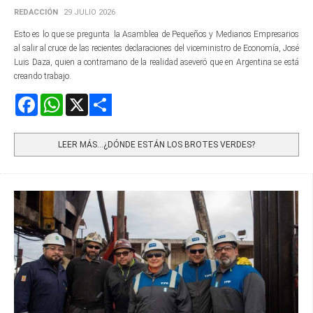
REDACCIÓN
29 JULIO 2026
Esto es lo que se pregunta la Asamblea de Pequeños y Medianos Empresarios
al salir al cruce de las recientes declaraciones del viceministro de Economía, José
Luis Daza, quien a contramano de la realidad aseveró que en Argentina se está
creando trabajo.
Facebook
WhatsApp
X
Share
LEER MÁS…¿DÓNDE ESTÁN LOS BROTES VERDES?