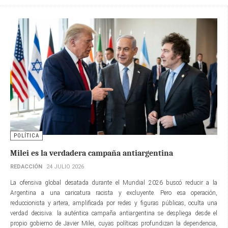
POLÍTICA
Milei es la verdadera campaña antiargentina
REDACCIÓN
24 JULIO 2026
La ofensiva global desatada durante el Mundial 2026 buscó reducir a la
Argentina a una caricatura racista y excluyente. Pero esa operación,
reduccionista y artera, amplificada por redes y figuras públicas, oculta una
verdad decisiva: la auténtica campaña antiargentina se despliega desde el
propio gobierno de Javier Milei, cuyas políticas profundizan la dependencia,