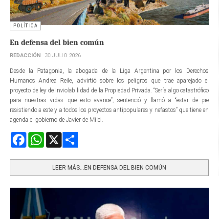
POLÍTICA
En defensa del bien común
REDACCIÓN
30 JULIO 2026
Desde la Patagonia, la abogada de la Liga Argentina por los Derechos
Humanos Andrea Reile, advirtió sobre los peligros que trae aparejado el
proyecto de ley de Inviolabilidad de la Propiedad Privada. “Sería algo catastrófico
para nuestras vidas que esto avance”, sentenció y llamó a “estar de pie
resistiendo a este y a todos los proyectos antipopulares y nefastos” que tiene en
agenda el gobierno de Javier de Milei.
Facebook
WhatsApp
X
Share
LEER MÁS…EN DEFENSA DEL BIEN COMÚN