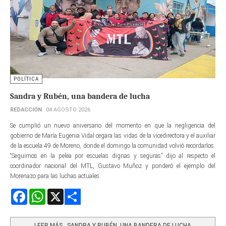
POLÍTICA
Sandra y Rubén, una bandera de lucha
REDACCIÓN
04 AGOSTO 2026
Se cumplió un nuevo aniversario del momento en que la negligencia del
gobierno de María Eugenia Vidal cegara las vidas de la vicedirectora y el auxiliar
de la escuela 49 de Moreno, donde el domingo la comunidad volvió recordarlos.
“Seguimos en la pelea por escuelas dignas y seguras” dijo al respecto el
coordinador nacional del MTL, Gustavo Muñoz y ponderó el ejemplo del
Morenazo para las luchas actuales.
Facebook
WhatsApp
X
Share
LEER MÁS…SANDRA Y RUBÉN, UNA BANDERA DE LUCHA