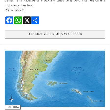
viernes a la Facultad de Filosofía y Letras de la UBA y se llevaron una
importante humillación.
Por La Calvo (*)
Facebook
WhatsApp
X
Share
LEER MÁS…ZURDO (ME) VAS A CORRER
POLÍTICA