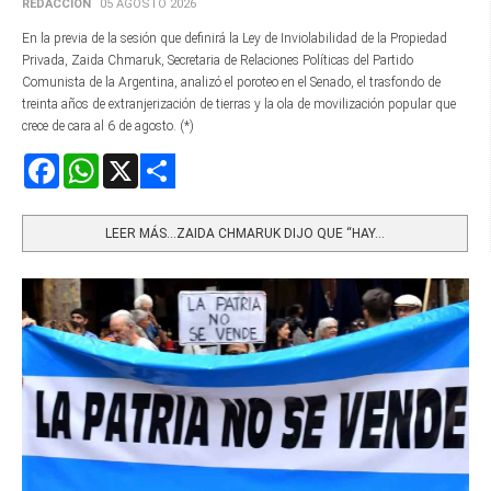
REDACCIÓN
05 AGOSTO 2026
En la previa de la sesión que definirá la Ley de Inviolabilidad de la Propiedad
Privada, Zaida Chmaruk, Secretaria de Relaciones Políticas del Partido
Comunista de la Argentina, analizó el poroteo en el Senado, el trasfondo de
treinta años de extranjerización de tierras y la ola de movilización popular que
crece de cara al 6 de agosto. (*)
Facebook
WhatsApp
X
Share
LEER MÁS…ZAIDA CHMARUK DIJO QUE “HAY...