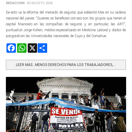
REDACCIÓN
03 AGOSTO 2026
De esto va la reforma del mercado de seguros que adelantó Miei en su cadena
nacional del jueves. “Quienes se benefician con eso son los grupos que tienen el
capital financiero en las compañías de seguros y, en particular, las ART”,
puntualizó Jorge Kohen, médico especializado en Medicina Laboral y doctor de
posgrado en las Universidades nacionales de Cuyo y del Comahue.
Facebook
WhatsApp
X
Share
LEER MÁS…MENOS DERECHOS PARA LOS TRABAJADORES,...