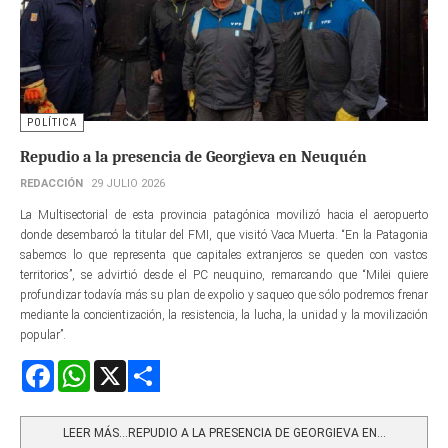
POLÍTICA
Repudio a la presencia de Georgieva en Neuquén
REDACCIÓN
29 JULIO 2026
La Multisectorial de esta provincia patagónica movilizó hacia el aeropuerto
donde desembarcó la titular del FMI, que visitó Vaca Muerta. “En la Patagonia
sabemos lo que representa que capitales extranjeros se queden con vastos
territorios”, se advirtió desde el PC neuquino, remarcando que “Milei quiere
profundizar todavía más su plan de expolio y saqueo que sólo podremos frenar
mediante la concientización, la resistencia, la lucha, la unidad y la movilización
popular”.
Facebook
WhatsApp
X
Share
LEER MÁS…REPUDIO A LA PRESENCIA DE GEORGIEVA EN...