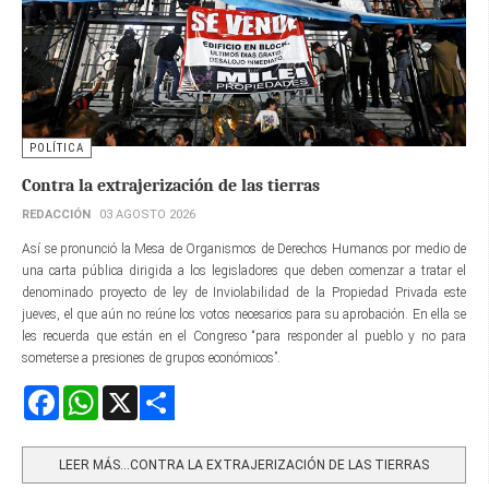
POLÍTICA
Contra la extrajerización de las tierras
REDACCIÓN
03 AGOSTO 2026
Así se pronunció la Mesa de Organismos de Derechos Humanos por medio de
una carta pública dirigida a los legisladores que deben comenzar a tratar el
denominado proyecto de ley de Inviolabilidad de la Propiedad Privada este
jueves, el que aún no reúne los votos necesarios para su aprobación. En ella se
les recuerda que están en el Congreso “para responder al pueblo y no para
someterse a presiones de grupos económicos”.
Facebook
WhatsApp
X
Share
LEER MÁS…CONTRA LA EXTRAJERIZACIÓN DE LAS TIERRAS