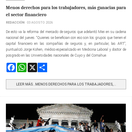
Menos derechos para los trabajadores, más ganacias para
el sector financiero
REDACCIÓN
03 AGOSTO 2026
De esto va la reforma del mercado de seguros que adelantó Miei en su cadena
nacional del jueves. “Quienes se benefician con eso son los grupos que tienen el
capital financiero en las compañías de seguros y, en particular, las ART”,
puntualizó Jorge Kohen, médico especializado en Medicina Laboral y doctor de
posgrado en las Universidades nacionales de Cuyo y del Comahue.
Facebook
WhatsApp
X
Share
LEER MÁS…MENOS DERECHOS PARA LOS TRABAJADORES,...