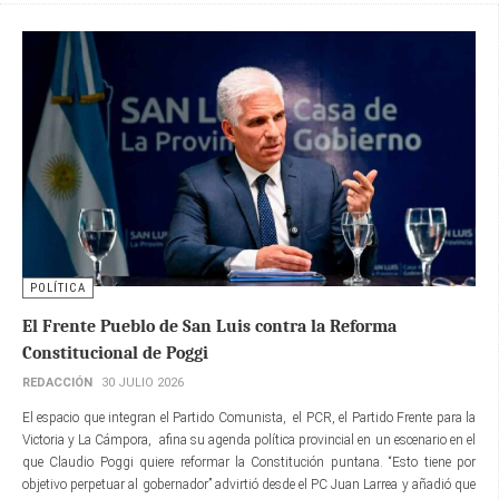
POLÍTICA
El Frente Pueblo de San Luis contra la Reforma
Constitucional de Poggi
REDACCIÓN
30 JULIO 2026
El espacio que integran el Partido Comunista, el PCR, el Partido Frente para la
Victoria y La Cámpora, afina su agenda política provincial en un escenario en el
que Claudio Poggi quiere reformar la Constitución puntana. “Esto tiene por
objetivo perpetuar al gobernador” advirtió desde el PC Juan Larrea y añadió que