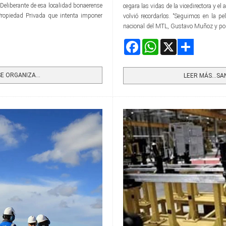
 Deliberante de esa localidad bonaerense
cegara las vidas de la vicedirectora y e
 Propiedad Privada que intenta imponer
volvió recordarlos. “Seguimos en la pe
nacional del MTL, Gustavo Muñoz y pond
Facebook
WhatsApp
X
Share
E ORGANIZA...
LEER MÁS…SAN