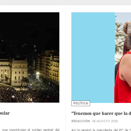
POLÍTICA
pular
“Tenemos que hacer que la d
REDACCIÓN
06 AGOSTO 2026
 que constituían el núcleo central del
Así lo recalcó la presidenta del PC de 