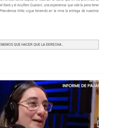
l Iberá y el Acuífero Guaraní, una experiencia que vale la pena tener
residencia Milei sigue teniendo en la mira la entrega de nuestros
NEMOS QUE HACER QUE LA DERECHA...