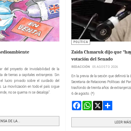
POLÍTICA
 medioambiente
Zaida Chmaruk dijo que “hay 
votación del Senado
REDACCIÓN
05 AGOSTO 2026
r del proyecto de Inviolabilidad de la
 de tierras a capitales extranjeros. Sin
En la previa de la sesión que definirá l
el lucro privado sobre el cuidado del
Secretaria de Relaciones Políticas del Pa
 La movilización en todo el país sigue
trasfondo de treinta años de extranjeriza
vende, no se quema ni se desaloja”.
6 de agosto. (*)
Facebook
WhatsApp
X
Share
NSA DE LA...
LEER MÁS