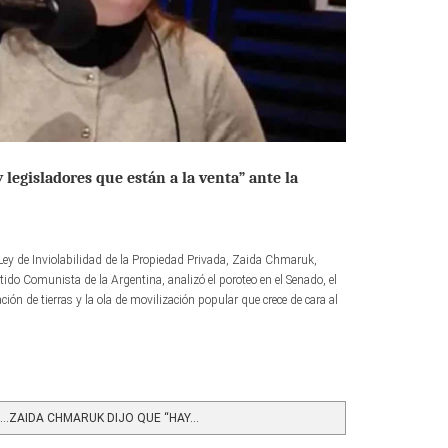
legisladores que están a la venta” ante la
a Ley de Inviolabilidad de la Propiedad Privada, Zaida Chmaruk,
rtido Comunista de la Argentina, analizó el poroteo en el Senado, el
ción de tierras y la ola de movilización popular que crece de cara al
…ZAIDA CHMARUK DIJO QUE “HAY...