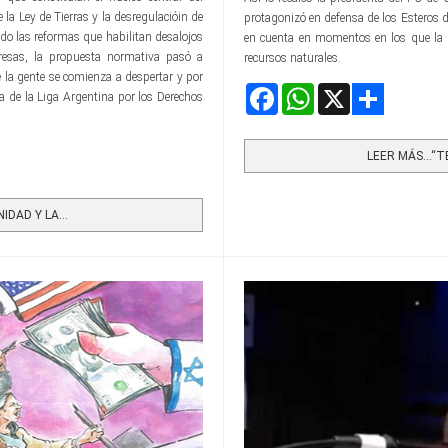
 la Ley de Tierras y la desregulacióin de
protagonizó en defensa de los Esteros de
o las reformas que habilitan desalojos
en cuenta en momentos en los que la P
resas, la propuesta normativa pasó a
recursos naturales.
 la gente se comienza a despertar y por
Facebook
WhatsApp
X
ta de la Liga Argentina por los Derechos
Share
LEER MÁS…“TE
DAD Y LA...