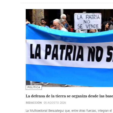
POLÍTICA
La defensa de la tierra se organiza desde las bas
REDACCIÓN
05 AGOSTO 2026
La Multisectorial Berazategui que, entre otras fuerzas, integran 