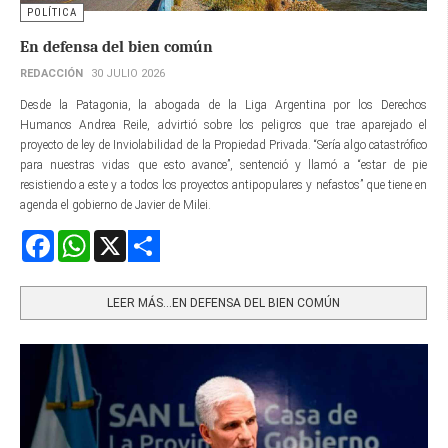
POLÍTICA
En defensa del bien común
REDACCIÓN
30 JULIO 2026
Desde la Patagonia, la abogada de la Liga Argentina por los Derechos
Humanos Andrea Reile, advirtió sobre los peligros que trae aparejado el
proyecto de ley de Inviolabilidad de la Propiedad Privada. “Sería algo catastrófico
para nuestras vidas que esto avance”, sentenció y llamó a “estar de pie
resistiendo a este y a todos los proyectos antipopulares y nefastos” que tiene en
agenda el gobierno de Javier de Milei.
Facebook
WhatsApp
X
Share
LEER MÁS…EN DEFENSA DEL BIEN COMÚN