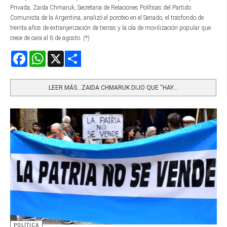
Privada, Zaida Chmaruk, Secretaria de Relaciones Políticas del Partido
Comunista de la Argentina, analizó el poroteo en el Senado, el trasfondo de
treinta años de extranjerización de tierras y la ola de movilización popular que
crece de cara al 6 de agosto. (*)
Facebook
WhatsApp
X
Share
LEER MÁS…ZAIDA CHMARUK DIJO QUE “HAY...
POLÍTICA