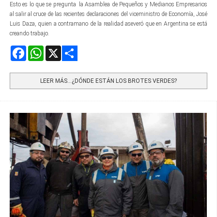
Esto es lo que se pregunta la Asamblea de Pequeños y Medianos Empresarios
al salir al cruce de las recientes declaraciones del viceministro de Economía, José
Luis Daza, quien a contramano de la realidad aseveró que en Argentina se está
creando trabajo.
Facebook
WhatsApp
X
Share
LEER MÁS…¿DÓNDE ESTÁN LOS BROTES VERDES?