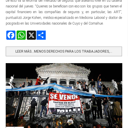
De esto va la reforma del mercado de seguros que adelantó Miei en su cadena
nacional del jueves. “Quienes se benefician con eso son los grupos que tienen el
capital financiero en las compañías de seguros y, en particular, las ART”,
puntualizó Jorge Kohen, médico especializado en Medicina Laboral y doctor de
posgrado en las Universidades nacionales de Cuyo y del Comahue.
Facebook
WhatsApp
X
Share
LEER MÁS…MENOS DERECHOS PARA LOS TRABAJADORES,...