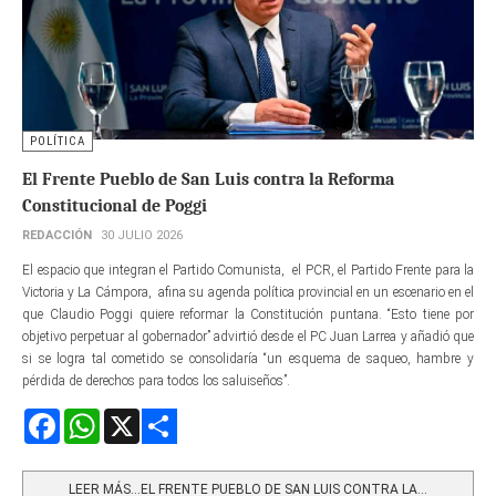
POLÍTICA
El Frente Pueblo de San Luis contra la Reforma
Constitucional de Poggi
REDACCIÓN
30 JULIO 2026
El espacio que integran el Partido Comunista, el PCR, el Partido Frente para la
Victoria y La Cámpora, afina su agenda política provincial en un escenario en el
que Claudio Poggi quiere reformar la Constitución puntana. “Esto tiene por
objetivo perpetuar al gobernador” advirtió desde el PC Juan Larrea y añadió que
si se logra tal cometido se consolidaría “un esquema de saqueo, hambre y
pérdida de derechos para todos los saluiseños”.
Facebook
WhatsApp
X
Share
LEER MÁS…EL FRENTE PUEBLO DE SAN LUIS CONTRA LA...