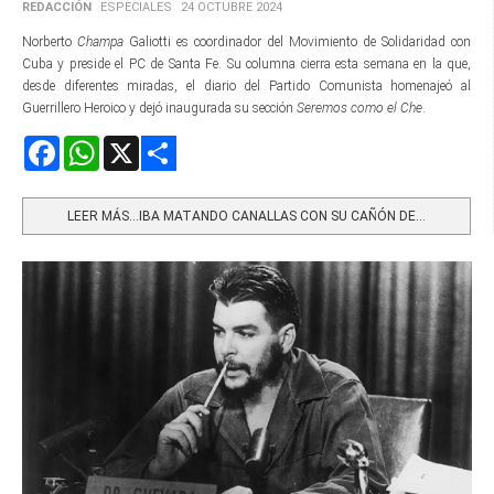
REDACCIÓN
ESPECIALES
24 OCTUBRE 2024
Norberto
Champa
Galiotti es coordinador del Movimiento de Solidaridad con
Cuba y preside el PC de Santa Fe. Su columna cierra esta semana en la que,
desde diferentes miradas, el diario del Partido Comunista homenajeó al
Guerrillero Heroico y dejó inaugurada su sección
Seremos como el Che
.
Facebook
WhatsApp
X
Share
LEER MÁS…IBA MATANDO CANALLAS CON SU CAÑÓN DE...