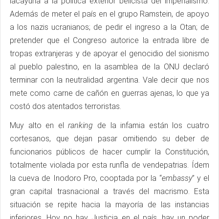
lacayuna a la política exterior belicista del imperialismo.
Además de meter el país en el grupo Ramstein, de apoyo
a los nazis ucranianos; de pedir el ingreso a la Otan; de
pretender que el Congreso autorice la entrada libre de
tropas extranjeras y de apoyar el genocidio del sionismo
al pueblo palestino, en la asamblea de la ONU declaró
terminar con la neutralidad argentina. Vale decir que nos
mete como carne de cañón en guerras ajenas, lo que ya
costó dos atentados terroristas.
Muy alto en el
ranking
de la infamia están los cuatro
cortesanos, que dejan pasar omitiendo su deber de
funcionarios públicos de hacer cumplir la Constitución,
totalmente violada por esta runfla de vendepatrias. Ídem
la cueva de Inodoro Pro, cooptada por la “
embassy
” y el
gran capital trasnacional a través del macrismo. Esta
situación se repite hacia la mayoría de las instancias
inferiores. Hoy no hay Justicia en el país, hay un poder