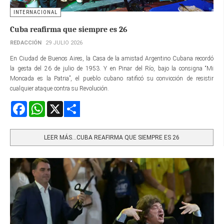
INTERNACIONAL
Cuba reafirma que siempre es 26
REDACCIÓN
29 JULIO 2026
En Ciudad de Buenos Aires, la Casa de la amistad Argentino Cubana recordó
la gesta del 26 de julio de 1953. Y en Pinar del Río, bajo la consigna “Mi
Moncada es la Patria”, el pueblo cubano ratificó su convicción de resistir
cualquier ataque contra su Revolución.
Facebook
WhatsApp
X
Share
LEER MÁS…CUBA REAFIRMA QUE SIEMPRE ES 26