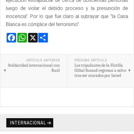
ejecución extrajudicial de cerca de doscientas personas
luego de violar el debido proceso y la presunción de
inocencia”. Por lo que fue claro al subrayar que “la Casa
Blanca es cómplice del terrorismo”.
Facebook
WhatsApp
X
Share
ARTÍCULO ANTERIOR
PRÓXIMO ARTÍCULO
Solidaridad internacional con
Los tripulantes de la Flotilla
Raúl
Glibal Sumud regresan a salvo
tras ser atacados por Israel
INTERNACIONAL