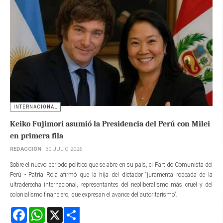
INTERNACIONAL
Keiko Fujimori asumió la Presidencia del Perú con Milei
en primera fila
REDACCIÓN
30 JULIO 2026
Sobre el nuevo período político que se abre en su país, el Partido Comunista del
Perú - Patria Roja afirmó que la hija del dictador “juramenta rodeada de la
ultraderecha internacional, representantes del neoliberalismo más cruel y del
colonialismo financiero, que expresan el avance del autoritarismo”.
Facebook
WhatsApp
X