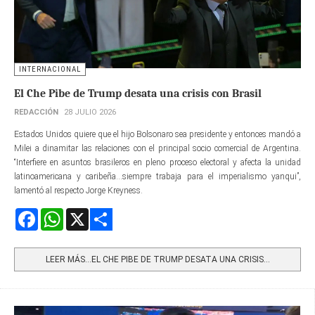
INTERNACIONAL
El Che Pibe de Trump desata una crisis con Brasil
REDACCIÓN
28 JULIO 2026
Estados Unidos quiere que el hijo Bolsonaro sea presidente y entonces mandó a
Milei a dinamitar las relaciones con el principal socio comercial de Argentina.
“Interfiere en asuntos brasileros en pleno proceso electoral y afecta la unidad
latinoamericana y caribeña...siempre trabaja para el imperialismo yanqui”,
lamentó al respecto Jorge Kreyness.
Facebook
WhatsApp
X
Share
LEER MÁS…EL CHE PIBE DE TRUMP DESATA UNA CRISIS...