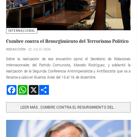
INTERNACIONAL
Cumbre contra el Resurgimiento del Terrorismo Político
REDACCIÓN
22 JULIO 2026
Sobre la realización de ese encuentro opinó el Secretario de Relaciones
Internacionales del Partido Comunista, Marcelo Rodríguez, y adelantó la
realización de la Segunda Conferencia Antiimperialista y Antifascista que va a
llevarse a cabo en Buenos Aires del 16 al 18 de diciembre.
Facebook
WhatsApp
X
Share
LEER MÁS…CUMBRE CONTRA EL RESURGIMIENTO DEL...