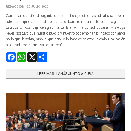
REDACCIÓN
23 JULIO 2026
Con la participación de organizaciones políticas, sociales y sindicales se hizo en
este municipio del sur del conurbano bonaerense un acto para exigir que
Estados Unidos deje de agredir a La Isla. Ahí la cónsul cubana, Misleidys
Reyes, sostuvo que “nuestro pueblo y nuestro gobierno han brindado con amor
no lo que le sobra, sino lo que tiene y lo hace de corazón, siendo una nación
bloqueada con numerosas escaseces”.
Facebook
WhatsApp
X
Share
LEER MÁS…LANÚS JUNTO A CUBA