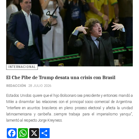
INTERNACIONAL
El Che Pibe de Trump desata una crisis con Brasil
REDACCIÓN
28 JULIO 2026
Estados Unidos quiere que el hijo Bolsonaro sea presidente y entonces mandó a
Milei a dinamitar las relaciones con el principal socio comercial de Argentina.
“Interfiere en asuntos brasileros en pleno proceso electoral y afecta la unidad
latinoamericana y caribeña...siempre trabaja para el imperialismo yanqui”,
lamentó al respecto Jorge Kreyness.
Facebook
WhatsApp
X