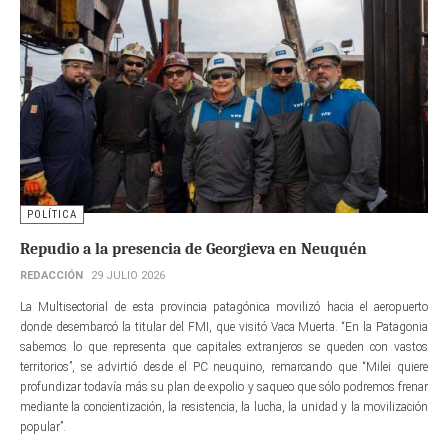
POLÍTICA
Repudio a la presencia de Georgieva en Neuquén
REDACCIÓN
29 JULIO 2026
La Multisectorial de esta provincia patagónica movilizó hacia el aeropuerto
donde desembarcó la titular del FMI, que visitó Vaca Muerta. “En la Patagonia
sabemos lo que representa que capitales extranjeros se queden con vastos
territorios”, se advirtió desde el PC neuquino, remarcando que “Milei quiere
profundizar todavía más su plan de expolio y saqueo que sólo podremos frenar
mediante la concientización, la resistencia, la lucha, la unidad y la movilización
popular”.