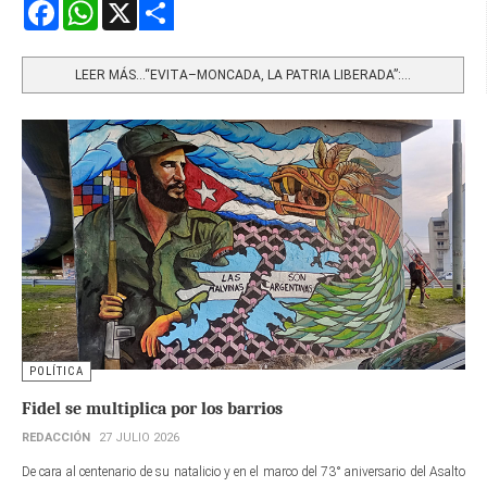
Facebook
WhatsApp
X
Share
LEER MÁS…“EVITA–MONCADA, LA PATRIA LIBERADA”:...
POLÍTICA
Fidel se multiplica por los barrios
REDACCIÓN
27 JULIO 2026
De cara al centenario de su natalicio y en el marco del 73° aniversario del Asalto