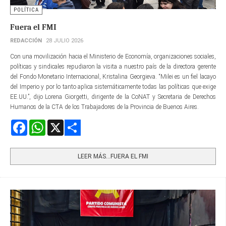
POLÍTICA
Fuera el FMI
REDACCIÓN
28 JULIO 2026
Con una movilización hacia el Ministerio de Economía, organizaciones sociales,
políticas y sindicales repudiaron la visita a nuestro país de la directora gerente​
del Fondo Monetario Internacional, Kristalina Georgieva. “Milei es un fiel lacayo
del Imperio y por lo tanto aplica sistemáticamente todas las políticas que exige
EE.UU.”, dijo Lorena Giorgetti, dirigente de la CoNAT y Secretaria de Derechos
Humanos de la CTA de los Trabajadores de la Provincia de Buenos Aires.
Facebook
WhatsApp
X
Share
LEER MÁS…FUERA EL FMI