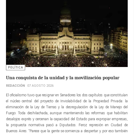
POLÍTICA
Una conquista de la unidad y la movilización popular
REDACCIÓN
07 AGOSTO 2026
El oficialismo tuvo que resignar en Senadores los dos capítulos que constituían
el núcleo central del proyecto de Inviolabilidad de la Propiedad Privada: la
eliminación de la Ley de Tierras y la desregulacióin de la Ley de Manejo del
Fuego. Toda deshilachada, aunque manteniendo las reformas que habilitan
desalojos exprés y cercenan la capacidad del Estado para expropiar empresas,
la propuesta normativa pasó a Diputados. Feroz represión en Ciudad de
Buenos Aires. “Parece que la gente se comienza a despertar y por eso también