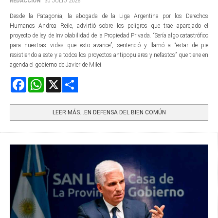
REDACCIÓN
30 JULIO 2026
Desde la Patagonia, la abogada de la Liga Argentina por los Derechos
Humanos Andrea Reile, advirtió sobre los peligros que trae aparejado el
proyecto de ley de Inviolabilidad de la Propiedad Privada. “Sería algo catastrófico
para nuestras vidas que esto avance”, sentenció y llamó a “estar de pie
resistiendo a este y a todos los proyectos antipopulares y nefastos” que tiene en
agenda el gobierno de Javier de Milei.
Facebook
WhatsApp
X
Share
LEER MÁS…EN DEFENSA DEL BIEN COMÚN