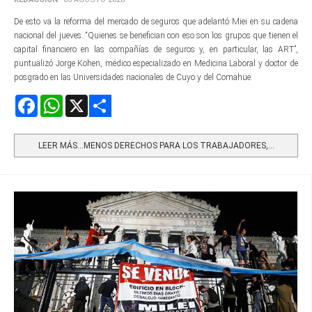
De esto va la reforma del mercado de seguros que adelantó Miei en su cadena
nacional del jueves. “Quienes se benefician con eso son los grupos que tienen el
capital financiero en las compañías de seguros y, en particular, las ART”,
puntualizó Jorge Kohen, médico especializado en Medicina Laboral y doctor de
posgrado en las Universidades nacionales de Cuyo y del Comahue.
Facebook
WhatsApp
X
Share
LEER MÁS…MENOS DERECHOS PARA LOS TRABAJADORES,...