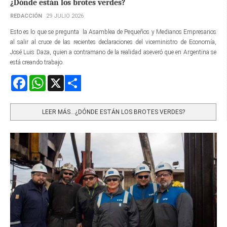
¿Dónde están los brotes verdes?
REDACCIÓN
29 JULIO 2026
Esto es lo que se pregunta la Asamblea de Pequeños y Medianos Empresarios
al salir al cruce de las recientes declaraciones del viceministro de Economía,
José Luis Daza, quien a contramano de la realidad aseveró que en Argentina se
está creando trabajo.
Facebook
WhatsApp
X
Share
LEER MÁS…¿DÓNDE ESTÁN LOS BROTES VERDES?