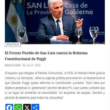
POLÍTICA
El Frente Pueblo de San Luis contra la Reforma
Constitucional de Poggi
REDACCIÓN
30 JULIO 2026
El espacio que integran el Partido Comunista, el PCR, el Partido Frente para la
Victoria y La Cámpora, afina su agenda política provincial en un escenario en el
que Claudio Poggi quiere reformar la Constitución puntana. “Esto tiene por
objetivo perpetuar al gobernador” advirtió desde el PC Juan Larrea y añadió que
si se logra tal cometido se consolidaría “un esquema de saqueo, hambre y
pérdida de derechos para todos los saluiseños”.
Facebook
WhatsApp
X