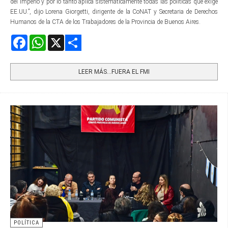
del Imperio y por lo tanto aplica sistemáticamente todas las políticas que exige
EE.UU.”, dijo Lorena Giorgetti, dirigente de la CoNAT y Secretaria de Derechos
Humanos de la CTA de los Trabajadores de la Provincia de Buenos Aires.
Facebook
WhatsApp
X
Share
LEER MÁS…FUERA EL FMI
POLÍTICA