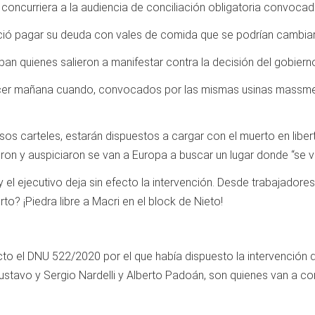
a concurriera a la audiencia de conciliación obligatoria convocad
ció pagar su deuda con vales de comida que se podrían cambiar e
ban quienes salieron a manifestar contra la decisión del gobiern
cer mañana cuando, convocados por las mismas usinas massmed
sos carteles, estarán dispuestos a cargar con el muerto en liber
ron y auspiciaron se van a Europa a buscar un lugar donde “se vi
in y el ejecutivo deja sin efecto la intervención. Desde trabajador
o? ¡Piedra libre a Macri en el block de Nieto!
ecto el DNU 522/2020 por el que había dispuesto la intervención de
Gustavo y Sergio Nardelli y Alberto Padoán, son quienes van a 