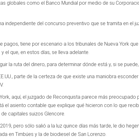
zas globales como el Banco Mundial por medio de su Corporación
ma independiente del concurso preventivo que se tramita en el 
e pagos, tiene por escenario a los tribunales de Nueva York qu
 el que, en estos días, se lleva adelante.
r la ruta del dinero, para determinar dónde está y, si se puede,
EE.UU., parte de la certeza de que existe una maniobra esconder 
V.
York, aquí, el juzgado de Reconquista parece más preocupado por 
el asiento contable que explique qué hicieron con lo que recibie
 de capitales suizos Glencore.
019, pero sólo salió a la luz quince días más tarde, le dio hegem
cada en Timbúes y la de biodiesel de San Lorenzo.