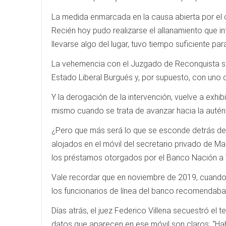
La medida enmarcada en la causa abierta por el cr
Recién hoy pudo realizarse el allanamiento que in
llevarse algo del lugar, tuvo tiempo suficiente par
La vehemencia con el Juzgado de Reconquista se ab
Estado Liberal Burgués y, por supuesto, con uno de
Y la derogación de la intervención, vuelve a exhi
mismo cuando se trata de avanzar hacia la auté
¿Pero que más será lo que se esconde detrás de 
alojados en el móvil del secretario privado de Mau
los préstamos otorgados por el Banco Nación a V
Vale recordar que en noviembre de 2019, cuando 
los funcionarios de línea del banco recomendaba
Días atrás, el juez Federico Villena secuestró el
datos que aparecen en ese móvil son claros: “Habl