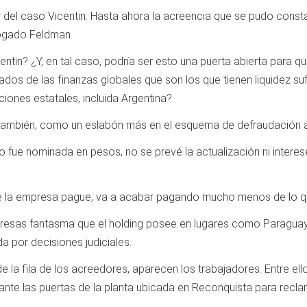
del caso Vicentin. Hasta ahora la acreencia que se pudo consta
bogado Feldman.
entin? ¿Y, en tal caso, podría ser esto una puerta abierta para 
os de las finanzas globales que son los que tienen liquidez su
iones estatales, incluida Argentina?
, también, como un eslabón más en el esquema de defraudación a
to fue nominada en pesos, no se prevé la actualización ni interes
ue la empresa pague, va a acabar pagando mucho menos de lo q
resas fantasma que el holding posee en lugares como Paraguay 
a por decisiones judiciales.
e la fila de los acreedores, aparecen los trabajadores. Entre ell
nte las puertas de la planta ubicada en Reconquista para recla