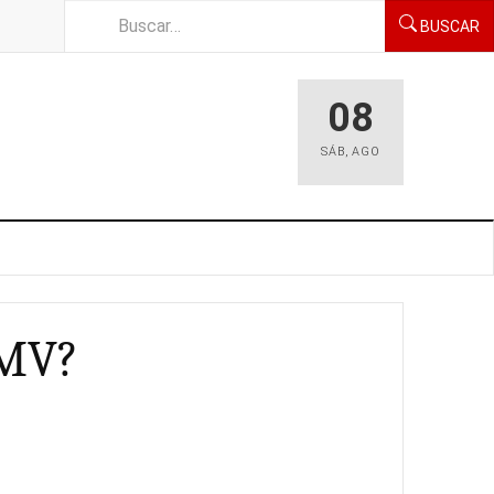
BUSCAR
08
SÁB
,
AGO
 MV?