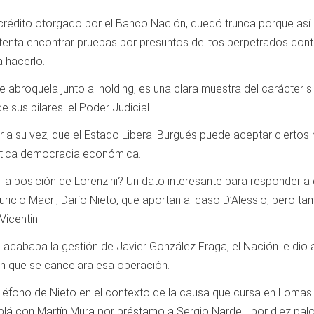
édito otorgado por el Banco Nación, quedó trunca porque así lo 
tenta encontrar pruebas por presuntos delitos perpetrados contra
a hacerlo.
roquela junto al holding, es una clara muestra del carácter sim
 sus pilares: el Poder Judicial.
bir a su vez, que el Estado Liberal Burgués puede aceptar ciertos
ntica democracia económica.
la posición de Lorenzini? Un dato interesante para responder a 
ricio Macri, Darío Nieto, que aportan al caso D’Alessio, pero ta
icentin.
acababa la gestión de Javier González Fraga, el Nación le dio a
n que se cancelara esa operación.
 teléfono de Nieto en el contexto de la causa que cursa en Loma
á con Martín Mura por préstamo a Sergio Nardelli por diez palos. 