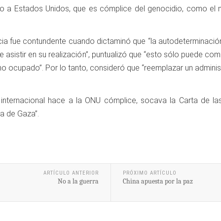
o a Estados Unidos, que es cómplice del genocidio, como el nue
icia fue contundente cuando dictaminó que “la autodeterminación
e asistir en su realización”, puntualizó que “esto sólo puede com
estino ocupado”. Por lo tanto, consideró que “reemplazar un admi
o internacional hace a la ONU cómplice, socava la Carta de l
ja de Gaza”.
ARTÍCULO ANTERIOR
PRÓXIMO ARTÍCULO
No a la guerra
China apuesta por la paz