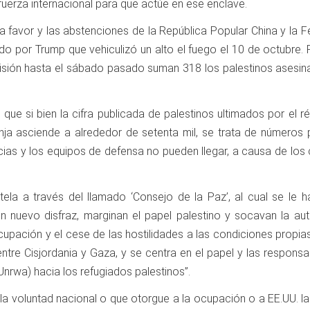
 fuerza internacional para que actúe en ese enclave.
a favor y las abstenciones de la República Popular China y la 
o por Trump que vehiculizó un alto el fuego el 10 de octubre. 
ión hasta el sábado pasado suman 318 los palestinos asesinad
e que si bien la cifra publicada de palestinos ultimados por e
nja asciende a alrededor de setenta mil, se trata de números 
cias y los equipos de defensa no pueden llegar, a causa de lo
ela a través del llamado ‘Consejo de la Paz’, al cual se le 
nuevo disfraz, marginan el papel palestino y socavan la auto
ocupación y el cese de las hostilidades a las condiciones propias
entre Cisjordania y Gaza, y se centra en el papel y las respons
nrwa) hacia los refugiados palestinos”.
la voluntad nacional o que otorgue a la ocupación o a EE.UU. la 