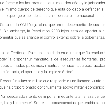
e “pese a los horrores de los últimos dos años y la jurisprudenc
 el mismo cuerpo de derecho que está obligado a defender: el
echo que rige el uso de la fuerza, el derecho internacional humani
la Carta de la ONU “deja claro que, en el desempeño de sus fu
’”. Sin embargo, la Resolución 2803 lejos está de aportar a q
omentar que se afiance el control externo sobre la gobernanza, 
a los Territorios Palestinos no dudó en afirmar que “la resolució
er “al disponer un mandato, el de ‘asegurar las fronteras’, ‘pro
upos armados palestinos, mientras no hace nada para acabar c
ación racial, el apartheid y la limpieza étnica”.
” crear “una fuerza militar que responde a una llamada ‘Junta d
orque ha proporcionado continuamente apoyo militar, económico y
o “un descarado intento de imponer, mediante la amenaza de fue
l, lisa y llanamente”. Sobre las consecuencias que tendría su ap