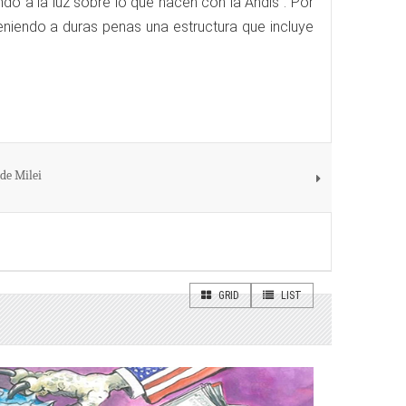
ndo a la luz sobre lo que hacen con la Andis”. Por
eniendo a duras penas una estructura que incluye
de Milei
GRID
LIST