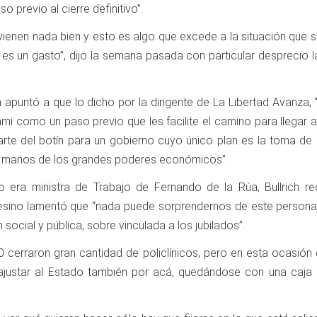
 previo al cierre definitivo”.
 vienen nada bien y esto es algo que excede a la situación que 
es un gasto”, dijo la semana pasada con particular desprecio l
apuntó a que lo dicho por la dirigente de La Libertad Avanza, 
Pami como un paso previo que les facilite el camino para llegar
arte del botín para un gobierno cuyo único plan es la toma de 
a manos de los grandes poderes económicos”.
era ministra de Trabajo de Fernando de la Rúa, Bullrich rec
tafesino lamentó que “nada puede sorprendernos de este personaj
 social y pública, sobre vinculada a los jubilados”.
90 cerraron gran cantidad de policlínicos, pero en esta ocasió
r ajustar al Estado también por acá, quedándose con una caja