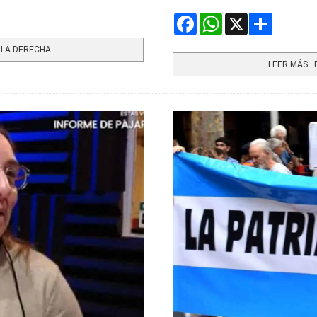
Facebook
WhatsApp
X
Share
A DERECHA...
LEER MÁS…EN