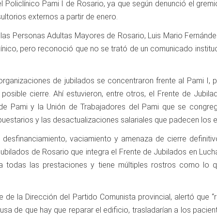
l Policlínico Pami I de Rosario, ya que según denunció el gremio
sultorios externos a partir de enero.
las Personas Adultas Mayores de Rosario, Luis Mario Fernánde
línico, pero reconoció que no se trató de un comunicado instituc
ganizaciones de jubilados se concentraron frente al Pami I, par
posible cierre. Ahí estuvieron, entre otros, el Frente de Jubila
e Pami y la Unión de Trabajadores del Pami que se congrega
puestarios y las desactualizaciones salariales que padecen los
, desfinanciamiento, vaciamiento y amenaza de cierre definitivo
ilados de Rosario que integra el Frente de Jubilados en Luch
 a todas las prestaciones y tiene múltiples rostros como lo q
e de la Dirección del Partido Comunista provincial, alertó que
cusa de que hay que reparar el edificio, trasladarían a los pacie