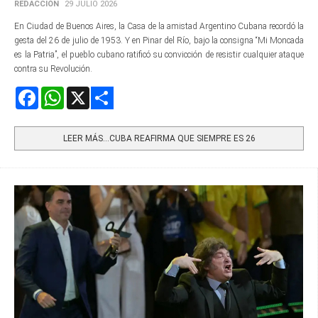
REDACCIÓN
29 JULIO 2026
En Ciudad de Buenos Aires, la Casa de la amistad Argentino Cubana recordó la
gesta del 26 de julio de 1953. Y en Pinar del Río, bajo la consigna “Mi Moncada
es la Patria”, el pueblo cubano ratificó su convicción de resistir cualquier ataque
contra su Revolución.
Facebook
WhatsApp
X
Share
LEER MÁS…CUBA REAFIRMA QUE SIEMPRE ES 26