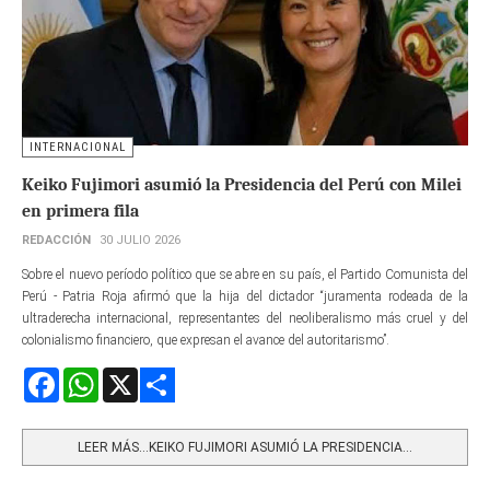
INTERNACIONAL
Keiko Fujimori asumió la Presidencia del Perú con Milei
en primera fila
REDACCIÓN
30 JULIO 2026
Sobre el nuevo período político que se abre en su país, el Partido Comunista del
Perú - Patria Roja afirmó que la hija del dictador “juramenta rodeada de la
ultraderecha internacional, representantes del neoliberalismo más cruel y del
colonialismo financiero, que expresan el avance del autoritarismo”.
Facebook
WhatsApp
X
Share
LEER MÁS…KEIKO FUJIMORI ASUMIÓ LA PRESIDENCIA...