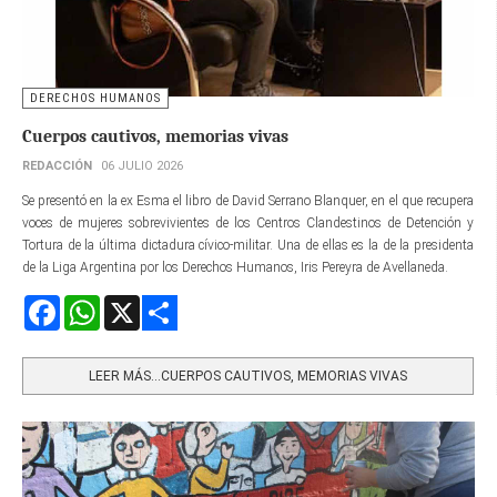
DERECHOS HUMANOS
Cuerpos cautivos, memorias vivas
REDACCIÓN
06 JULIO 2026
Se presentó en la ex Esma el libro de David Serrano Blanquer, en el que recupera
voces de mujeres sobrevivientes de los Centros Clandestinos de Detención y
Tortura de la última dictadura cívico-militar. Una de ellas es la de la presidenta
de la Liga Argentina por los Derechos Humanos, Iris Pereyra de Avellaneda.
Facebook
WhatsApp
X
Share
LEER MÁS…CUERPOS CAUTIVOS, MEMORIAS VIVAS