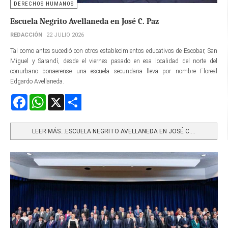
DERECHOS HUMANOS
Escuela Negrito Avellaneda en José C. Paz
REDACCIÓN
22 JULIO 2026
Tal como antes sucedió con otros establecimientos educativos de Escobar, San
Miguel y Sarandí, desde el viernes pasado en esa localidad del norte del
conurbano bonaerense una escuela secundaria lleva por nombre Floreal
Edgardo Avellaneda.
Facebook
WhatsApp
X
Share
LEER MÁS…ESCUELA NEGRITO AVELLANEDA EN JOSÉ C....