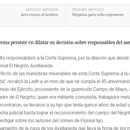
ARTÍCULO ANTERIOR
PRÓXIMO ARTÍCULO
Acto contra el lawfare
Perpetua para ocho represores
rema persiste en dilatar su decisión sobre responsables del as
) responsabilizó a la Corte Suprema, por la dilación que desde
real El Negrito Avellaneda.
l efecto de las maniobras miserables de esta Corte Suprema a l
da”, recalcó la Ladh a un mes de que se cumpla el 45 aniversario
reas del Ejército, proveniente de la guarnición Campo de Mayo, a
adre de El Negrito, quien era militante comunista, trabajador meta
traron, se llevaron a su hijo que tenía quince años de edad y 
cha judicial hasta lograr el reconocimiento del cuerpo del Negri
tigar sobre los autores del crimen de Floreal hijo.
namiento de la casa de los Avellaneda que lleva la firma de los 