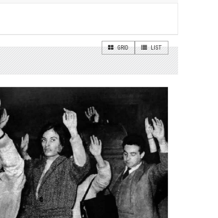
GRID
LIST