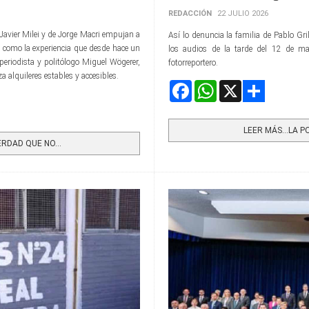
REDACCIÓN
22 JULIO 2026
e Javier Milei y de Jorge Macri empujan a
Así lo denuncia la familia de Pablo Grill
es como la experiencia que desde hace un
los audios de la tarde del 12 de m
periodista y politólogo Miguel Wögerer,
fotorreportero.
a alquileres estables y accesibles.
Facebook
WhatsApp
X
Share
LEER MÁS…LA P
RDAD QUE NO...