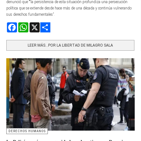
denunció que ““la persistencia de esta situación profundiza una persecución
política que se extiende desde hace más de una década y continúa vulnerando
sus derechos fundamentales”.
Facebook
WhatsApp
X
Share
LEER MÁS…POR LA LIBERTAD DE MILAGRO SALA
DERECHOS HUMANOS