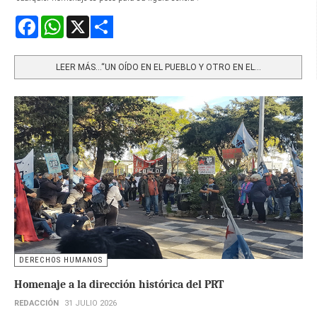
Facebook
WhatsApp
X
Share
LEER MÁS…“UN OÍDO EN EL PUEBLO Y OTRO EN EL...
DERECHOS HUMANOS
Homenaje a la dirección histórica del PRT
REDACCIÓN
31 JULIO 2026