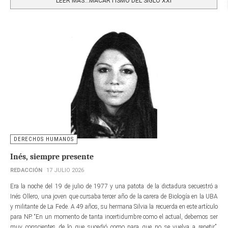
LEER MÁS…MACARTISMO DEL SIGLO XXI
DERECHOS HUMANOS
Inés, siempre presente
REDACCIÓN
17 JULIO 2026
Era la noche del 19 de julio de 1977 y una patota de la dictadura secuestró a
Inés Ollero, una joven que cursaba tercer año de la carera de Biología en la UBA
y militante de La Fede. A 49 años, su hermana Silvia la recuerda en este artículo
para NP. “En un momento de tanta incertidumbre como el actual, debemos ser
muy conscientes de lo que sucedió como para que no se vuelva a repetir”,