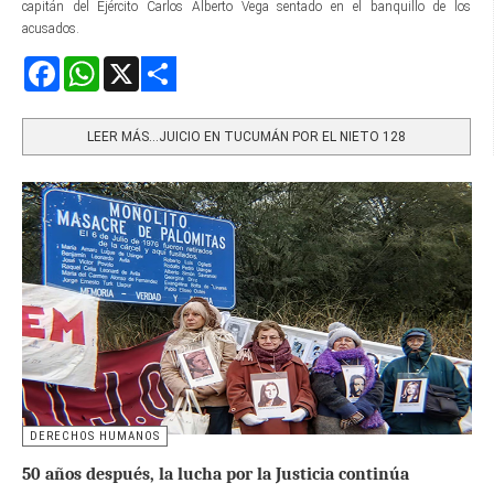
capitán del Ejército Carlos Alberto Vega sentado en el banquillo de los
acusados.
Facebook
WhatsApp
X
Share
LEER MÁS…JUICIO EN TUCUMÁN POR EL NIETO 128
DERECHOS HUMANOS
50 años después, la lucha por la Justicia continúa