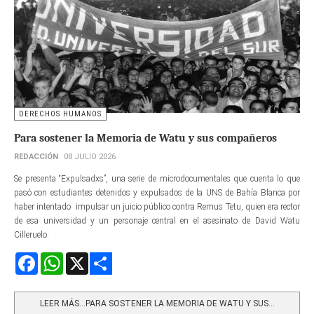
DERECHOS HUMANOS
Para sostener la Memoria de Watu y sus compañeros
REDACCIÓN
08 JULIO 2026
Se presenta “Expulsadxs”, una serie de microdocumentales que cuenta lo que
pasó con estudiantes detenidos y expulsados de la UNS de Bahía Blanca por
haber intentado impulsar un juicio público contra Remus Tetu, quien era rector
de esa universidad y un personaje central en el asesinato de David Watu
Cilleruelo.
Facebook
WhatsApp
X
Share
LEER MÁS…PARA SOSTENER LA MEMORIA DE WATU Y SUS...