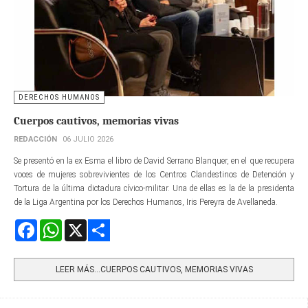
DERECHOS HUMANOS
Cuerpos cautivos, memorias vivas
REDACCIÓN
06 JULIO 2026
Se presentó en la ex Esma el libro de David Serrano Blanquer, en el que recupera
voces de mujeres sobrevivientes de los Centros Clandestinos de Detención y
Tortura de la última dictadura cívico-militar. Una de ellas es la de la presidenta
de la Liga Argentina por los Derechos Humanos, Iris Pereyra de Avellaneda.
Facebook
WhatsApp
X
Share
LEER MÁS…CUERPOS CAUTIVOS, MEMORIAS VIVAS