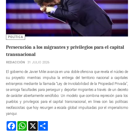
POLÍTICA
Persecución a los migrantes y privilegios para el capital
transnacional
REDACCIÓN
31 JULIO 2026
El gobierno de Javier Milei avanza en una doble ofensiva que revela el núcleo de
su proyecto: mientras impulsa la entrega del territorio nacional a capitales
extranjeros mediante la llamada “Ley de Inviolabilidad de la Propiedad Privada”,
se arroga facultades para perseguir y deportar migrantes a través de un decreto
de carácter abiertamente xenófobo. Un modelo que combina represión para los
pueblos y privilegios para el capital transnacional, en línea con las políticas
neofascistas que hoy resurgen a escala global impulsadas por el imperialismo
yanqui.
Facebook
WhatsApp
X