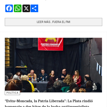
Facebook
WhatsApp
X
Share
LEER MÁS…FUERA EL FMI
POLÍTICA
“Evita–Moncada, la Patria Liberada”: La Plata rindió
homenaje a dos hitos de la lucha antiimperialista