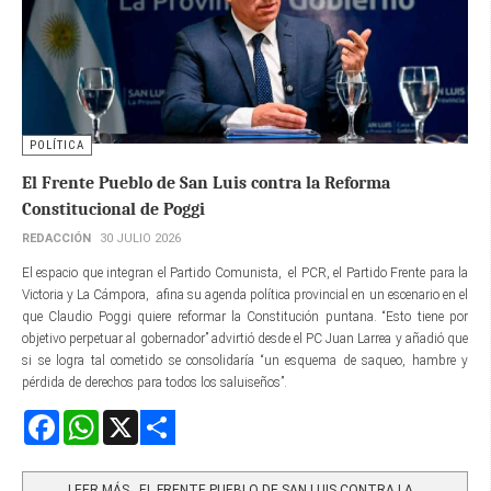
POLÍTICA
El Frente Pueblo de San Luis contra la Reforma
Constitucional de Poggi
REDACCIÓN
30 JULIO 2026
El espacio que integran el Partido Comunista, el PCR, el Partido Frente para la
Victoria y La Cámpora, afina su agenda política provincial en un escenario en el
que Claudio Poggi quiere reformar la Constitución puntana. “Esto tiene por
objetivo perpetuar al gobernador” advirtió desde el PC Juan Larrea y añadió que
si se logra tal cometido se consolidaría “un esquema de saqueo, hambre y
pérdida de derechos para todos los saluiseños”.
Facebook
WhatsApp
X
Share
LEER MÁS…EL FRENTE PUEBLO DE SAN LUIS CONTRA LA...