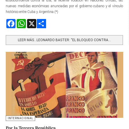
estadounidense contra la isla, la reciente votación en Naciones Unidas, las
nuevas medidas económicas anunciadas por el gobierno cubano y el vínculo
histórico entre Cuba y Argentina.(*)
Facebook
WhatsApp
X
Share
LEER MÁS…LEONARDO BASTER: “EL BLOQUEO CONTRA...
INTERNACIONAL
Por la Tercera República