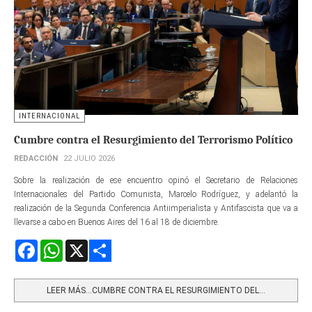
INTERNACIONAL
Cumbre contra el Resurgimiento del Terrorismo Político
REDACCIÓN
22 JULIO 2026
Sobre la realización de ese encuentro opinó el Secretario de Relaciones
Internacionales del Partido Comunista, Marcelo Rodríguez, y adelantó la
realización de la Segunda Conferencia Antiimperialista y Antifascista que va a
llevarse a cabo en Buenos Aires del 16 al 18 de diciembre.
Facebook
WhatsApp
X
Share
LEER MÁS…CUMBRE CONTRA EL RESURGIMIENTO DEL...