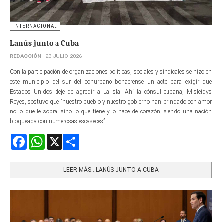
INTERNACIONAL
Lanús junto a Cuba
REDACCIÓN
23 JULIO 2026
Con la participación de organizaciones políticas, sociales y sindicales se hizo en
este municipio del sur del conurbano bonaerense un acto para exigir que
Estados Unidos deje de agredir a La Isla. Ahí la cónsul cubana, Misleidys
Reyes, sostuvo que “nuestro pueblo y nuestro gobierno han brindado con amor
no lo que le sobra, sino lo que tiene y lo hace de corazón, siendo una nación
bloqueada con numerosas escaseces”.
Facebook
WhatsApp
X
Share
LEER MÁS…LANÚS JUNTO A CUBA